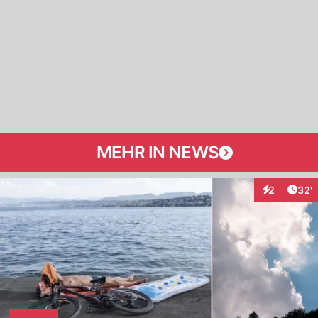
MEHR IN NEWS
Arti
2
32'
Interaktione