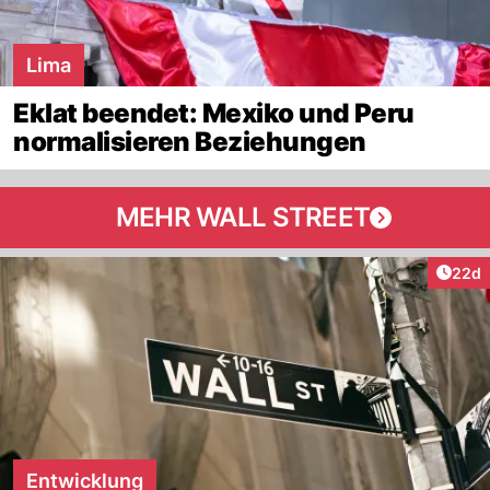
Lima
Eklat beendet: Mexiko und Peru
normalisieren Beziehungen
MEHR WALL STREET
Artik
22d
Entwicklung