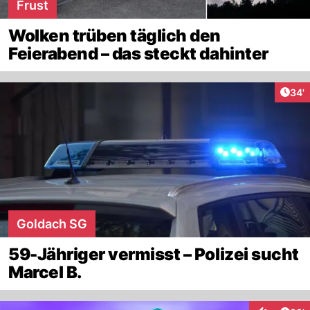
Frust
Wolken trüben täglich den
Feierabend – das steckt dahinter
Arti
34'
Goldach SG
59-Jähriger vermisst – Polizei sucht
Marcel B.