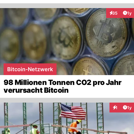
Art
35
1y
Interaktione
Bitcoin-Netzwerk
98 Millionen Tonnen CO2 pro Jahr
verursacht Bitcoin
Art
1
1y
Interaktion