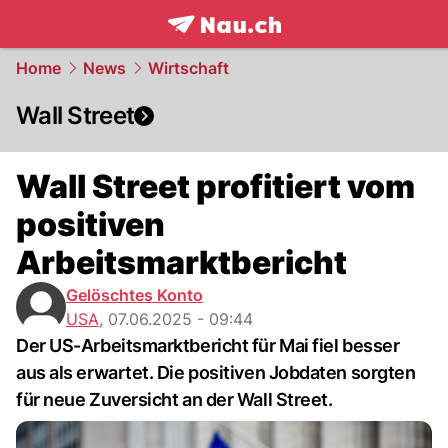
frontpage.
NAU.ch
Home
News
Wirtschaft
Wall Street
Wall Street profitiert vom
positiven
Arbeitsmarktbericht
Gelöschtes Konto
USA
,
07.06.2025 - 09:44
Der US-Arbeitsmarktbericht für Mai fiel besser
aus als erwartet. Die positiven Jobdaten sorgten
für neue Zuversicht an der Wall Street.