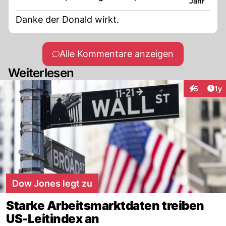
Jahr
Danke der Donald wirkt.
Alle Kommentare anzeigen
Weiterlesen
Art
5
1y
Interaktion
Dow Jones legt zu
Starke Arbeitsmarktdaten treiben
US-Leitindex an