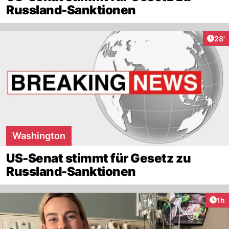
Russland-Sanktionen
Arti
28'
Washington
US-Senat stimmt für Gesetz zu
Russland-Sanktionen
Art
1h