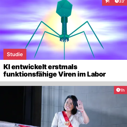
Arti
1
33'
Interaktion
Studie
KI entwickelt erstmals
funktionsfähige Viren im Labor
Art
1h