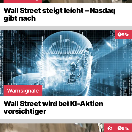
Wall Street steigt leicht – Nasdaq
gibt nach
Artik
56d
Warnsignale
Wall Street wird bei KI-Aktien
vorsichtiger
Artik
2
64d
Interaktionen