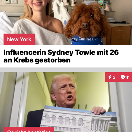
New York
Influencerin Sydney Towle mit 26
an Krebs gestorben
Art
12
1h
Interaktione