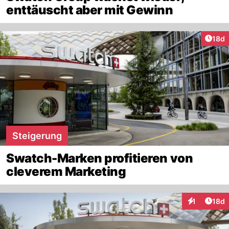
enttäuscht aber mit Gewinn
Artik
18d
Steigerung
Swatch-Marken profitieren von
cleverem Marketing
Artik
1
18d
Interaktione