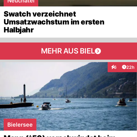
Neuchâtel
Swatch verzeichnet
Umsatzwachstum im ersten
Halbjahr
MEHR AUS BIEL
Artik
6
22h
Interaktionen
Bielersee