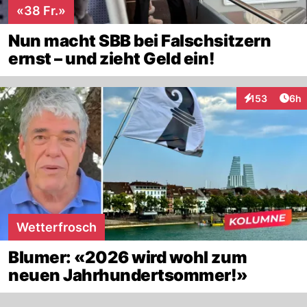
«38 Fr.»
Nun macht SBB bei Falschsitzern
ernst – und zieht Geld ein!
Arti
153
6h
Interaktionen
Wetterfrosch
Blumer: «2026 wird wohl zum
neuen Jahrhundertsommer!»