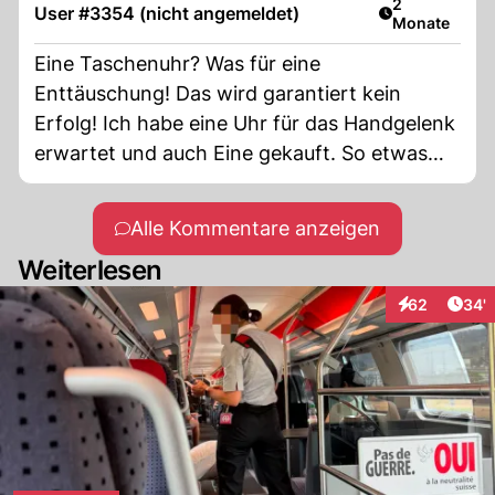
Artikel veröff
2
User #3354 (nicht angemeldet)
Monate
Eine Taschenuhr? Was für eine
Enttäuschung! Das wird garantiert kein
Erfolg! Ich habe eine Uhr für das Handgelenk
erwartet und auch Eine gekauft. So etwas
aber sicher nicht.
Alle Kommentare anzeigen
Weiterlesen
Arti
62
34'
Interaktionen