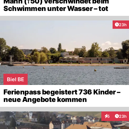
Mann (†50) verschwindet beim
Schwimmen unter Wasser – tot
Artik
23h
Biel BE
Ferienpass begeistert 736 Kinder –
neue Angebote kommen
Artik
5
23h
Interaktionen