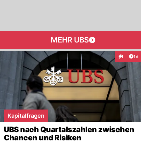
MEHR UBS
Art
1
1d
Interaktion
Kapitalfragen
UBS nach Quartalszahlen zwischen
Chancen und Risiken