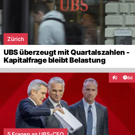
Zürich
UBS überzeugt mit Quartalszahlen -
Kapitalfrage bleibt Belastung
Arti
2
8d
Interaktion
5 Fragen an UBS-CFO