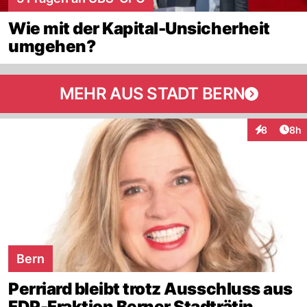
Wie mit der Kapital-Unsicherheit
umgehen?
MEHR AUS STADT BERN
Arti
8
8h
Interaktion
Bern
Perriard bleibt trotz Ausschluss aus
FDP-Fraktion Berner Stadträtin