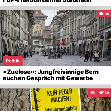
Artik
10h
Politik
«Zuelose»: Jungfreisinnige Bern
suchen Gespräch mit Gewerbe
Artik
3
13h
Interaktione