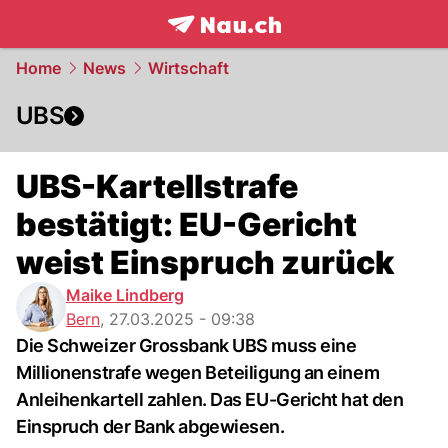
frontpage.
NAU.ch
Home
News
Wirtschaft
UBS
UBS-Kartellstrafe
bestätigt: EU-Gericht
weist Einspruch zurück
Maike Lindberg
Bern
,
27.03.2025 - 09:38
Die Schweizer Grossbank UBS muss eine
Millionenstrafe wegen Beteiligung an einem
Anleihenkartell zahlen. Das EU-Gericht hat den
Einspruch der Bank abgewiesen.