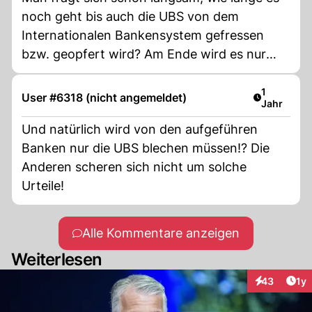
noch geht bis auch die UBS von dem
Internationalen Bankensystem gefressen
bzw. geopfert wird? Am Ende wird es nur
noch Grossbanken aus den USA und China
geben, denn diese Nationen lassen keine
Artikel ver
1
User #6318 (nicht angemeldet)
Jahr
Verfahren gegen ihre Banken zu!
Und natürlich wird von den aufgeführen
Banken nur die UBS blechen müssen!? Die
Anderen scheren sich nicht um solche
Urteile!
Alle Kommentare anzeigen
Weiterlesen
Art
43
1y
Interaktione