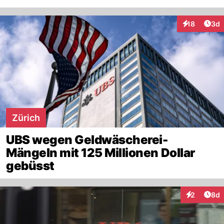
Arti
18
3d
Interaktione
Zürich
UBS wegen Geldwäscherei-
Mängeln mit 125 Millionen Dollar
gebüsst
Arti
2
8d
Interaktion