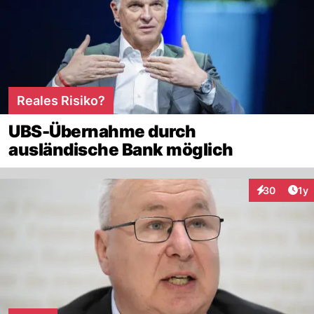
Reales Risiko?
UBS-Übernahme durch
ausländische Bank möglich
Art
30
1y
Interaktione