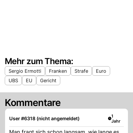
Mehr zum Thema:
Sergio Ermotti
Franken
Strafe
Euro
UBS
EU
Gericht
Kommentare
Artikel ver
1
User #6318 (nicht angemeldet)
Jahr
Man fragt sich schon langsam, wie lange es