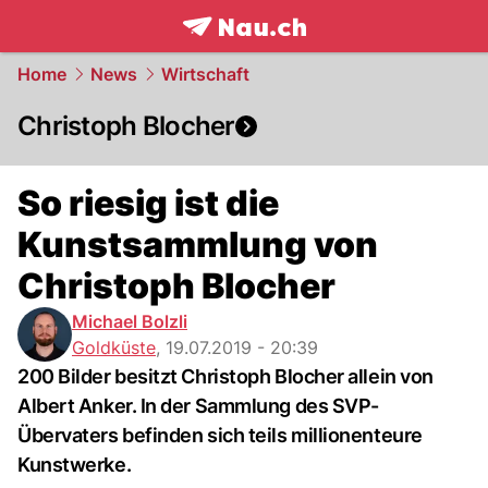
frontpage.
NAU.ch
Home
News
Wirtschaft
Christoph Blocher
So riesig ist die
Kunstsammlung von
Christoph Blocher
Michael Bolzli
Goldküste
,
19.07.2019 - 20:39
200 Bilder besitzt Christoph Blocher allein von
Albert Anker. In der Sammlung des SVP-
Übervaters befinden sich teils millionenteure
Kunstwerke.