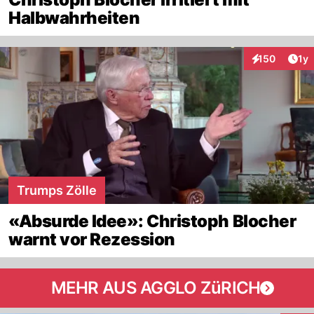
Halbwahrheiten
Art
150
1y
Interaktionen
Trumps Zölle
«Absurde Idee»: Christoph Blocher
warnt vor Rezession
MEHR AUS AGGLO ZüRICH