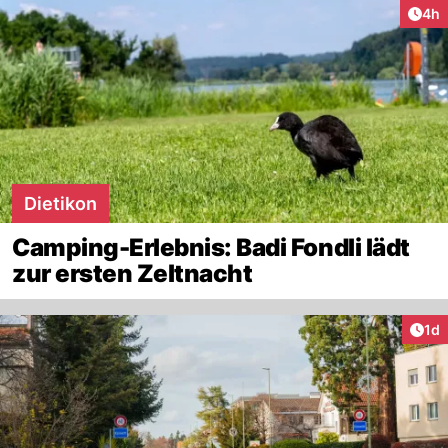
Arti
4h
Dietikon
Camping-Erlebnis: Badi Fondli lädt
zur ersten Zeltnacht
Art
1d