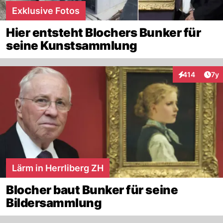
Exklusive Fotos
Hier entsteht Blochers Bunker für
seine Kunstsammlung
Art
414
7y
Interaktionen
Lärm in Herrliberg ZH
Blocher baut Bunker für seine
Bildersammlung