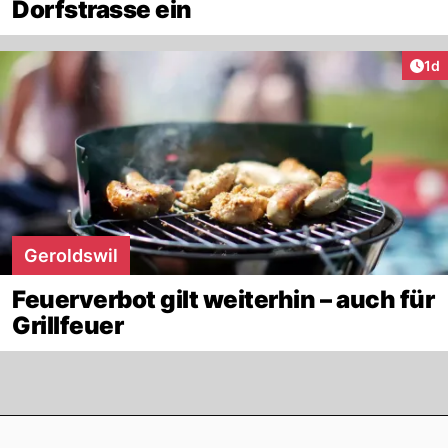
Dorfstrasse ein
Art
1d
Geroldswil
Feuerverbot gilt weiterhin – auch für
Grillfeuer
Footer