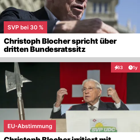
SVP bei 30 %
Christoph Blocher spricht über
dritten Bundesratssitz
Art
63
1y
Interaktione
EU-Abstimmung
Christoph Blocher irritiert mit