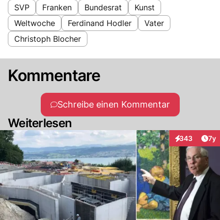
SVP
Franken
Bundesrat
Kunst
Weltwoche
Ferdinand Hodler
Vater
Christoph Blocher
Kommentare
Schreibe einen Kommentar
Weiterlesen
Art
343
7y
Interaktionen