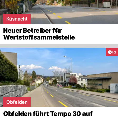
Küsnacht
Neuer Betreiber für
Wertstoffsammelstelle
Art
1d
Obfelden
Obfelden führt Tempo 30 auf