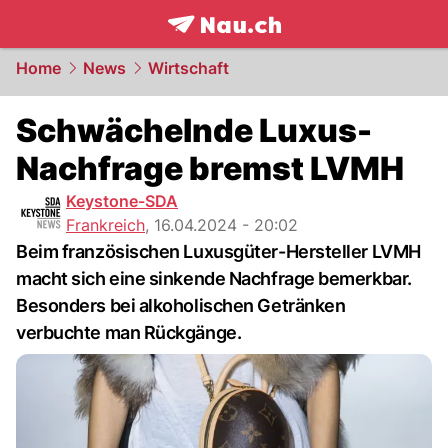
frontpage.
NAU.ch
Home
News
Wirtschaft
Schwächelnde Luxus-
Nachfrage bremst LVMH
Keystone-SDA
Frankreich
,
16.04.2024 - 20:02
Beim französischen Luxusgüter-Hersteller LVMH
macht sich eine sinkende Nachfrage bemerkbar.
Besonders bei alkoholischen Getränken
verbuchte man Rückgänge.