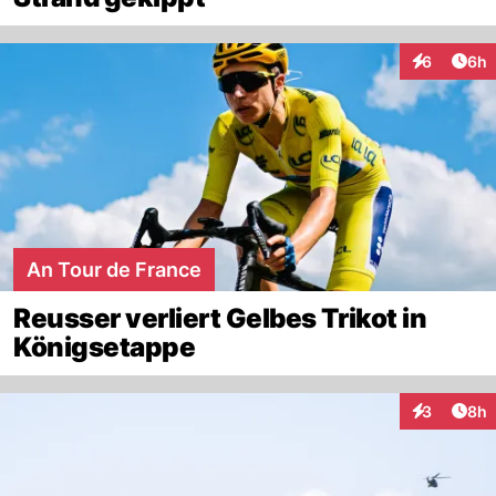
Arti
6
6h
Interaktion
An Tour de France
Reusser verliert Gelbes Trikot in
Königsetappe
Arti
3
8h
Interaktion