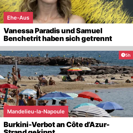
Ehe-Aus
Vanessa Paradis und Samuel
Benchetrit haben sich getrennt
Arti
5h
Mandelieu-la-Napoule
Burkini-Verbot an Côte d’Azur-
Strand gekippt