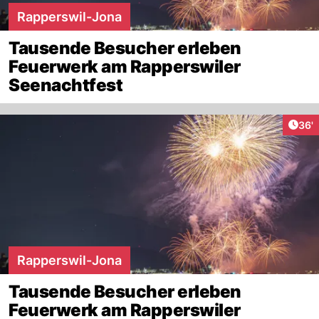
Rapperswil-Jona
Tausende Besucher erleben
Feuerwerk am Rapperswiler
Seenachtfest
Arti
36'
Rapperswil-Jona
Tausende Besucher erleben
Feuerwerk am Rapperswiler