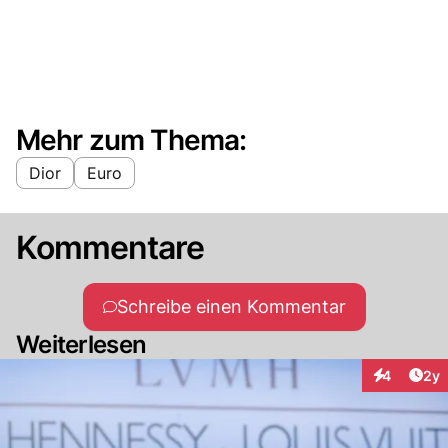
Mehr zum Thema:
Dior
Euro
Kommentare
Schreibe einen Kommentar
Weiterlesen
Arti
4
2y
Interaktion