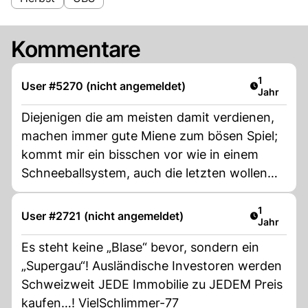
Kommentare
Artikel ver
1
User #5270 (nicht angemeldet)
Jahr
Diejenigen die am meisten damit verdienen,
machen immer gute Miene zum bösen Spiel;
kommt mir ein bisschen vor wie in einem
Schneeballsystem, auch die letzten wollen
unbedingt noch ein paar dumme dazu
bringen, bevors endgültig zu ende geht.
Artikel ver
1
User #2721 (nicht angemeldet)
Jahr
Es steht keine „Blase“ bevor, sondern ein
„Supergau“! Ausländische Investoren werden
Schweizweit JEDE Immobilie zu JEDEM Preis
kaufen…! VielSchlimmer-77