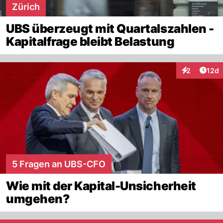
Zürich
UBS überzeugt mit Quartalszahlen -
Kapitalfrage bleibt Belastung
Artik
2
12d
Interaktione
5 Fragen an UBS-CFO
Wie mit der Kapital-Unsicherheit
umgehen?