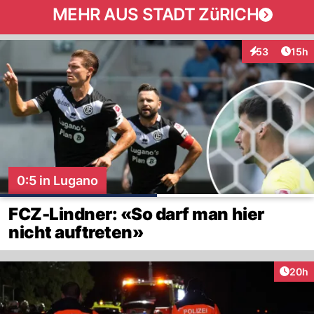
MEHR AUS STADT ZüRICH
Artik
53
15h
Interaktionen
0:5 in Lugano
FCZ-Lindner: «So darf man hier
nicht auftreten»
Artik
20h