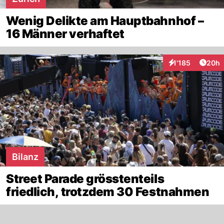
Wenig Delikte am Hauptbahnhof –
16 Männer verhaftet
Artik
1'185
20h
Interaktionen
Bilanz
Street Parade grösstenteils
friedlich, trotzdem 30 Festnahmen