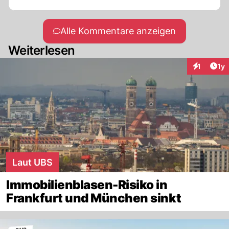
Alle Kommentare anzeigen
Weiterlesen
Art
1
1y
Interaktion
Laut UBS
Immobilienblasen-Risiko in
Frankfurt und München sinkt