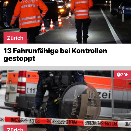
Zürich
13 Fahrunfähige bei Kontrollen
gestoppt
Artik
20h
Zürich