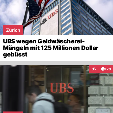
Zürich
UBS wegen Geldwäscherei-
Mängeln mit 125 Millionen Dollar
gebüsst
Artik
2
12d
Interaktione