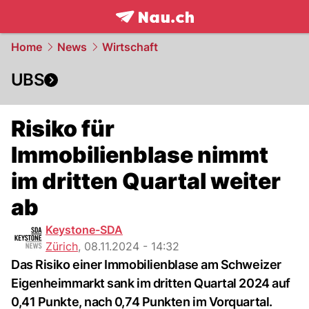
frontpage.
NAU.ch
Home
News
Wirtschaft
UBS
Risiko für
Immobilienblase nimmt
im dritten Quartal weiter
ab
Keystone-SDA
Zürich
,
08.11.2024 - 14:32
Das Risiko einer Immobilienblase am Schweizer
Eigenheimmarkt sank im dritten Quartal 2024 auf
0,41 Punkte, nach 0,74 Punkten im Vorquartal.