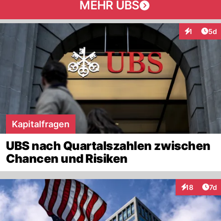
MEHR UBS
Arti
1
5d
Interaktion
Kapitalfragen
UBS nach Quartalszahlen zwischen
Chancen und Risiken
Art
18
7d
Interaktione