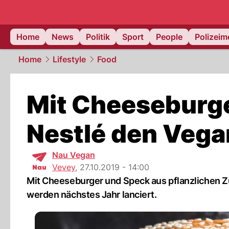
Home
News
Politik
Sport
People
Polizei
Home
Lifestyle
Food
Mit Cheeseburge
Nestlé den Vega
Nau Vegan
Vevey
,
27.10.2019 - 14:00
Mit Cheeseburger und Speck aus pflanzlichen Z
werden nächstes Jahr lanciert.