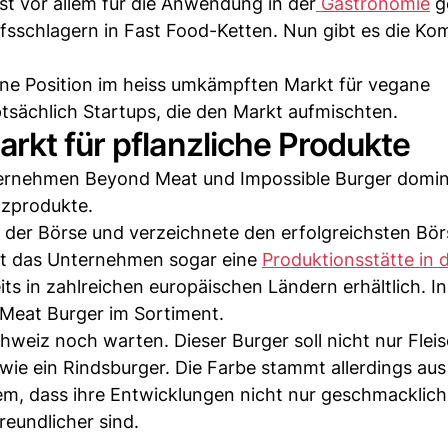
st vor allem für die Anwendung in der
Gastronomie
g
sschlagern in Fast Food-Ketten. Nun gibt es die Ko
ine Position im heiss umkämpften Markt für vegane
tsächlich Startups, die den Markt aufmischten.
rkt für pflanzliche Produkte
ernehmen Beyond Meat und Impossible Burger domini
tzprodukte.
 der Börse und verzeichnete den erfolgreichsten Bör
net das Unternehmen sogar eine
Produktionsstätte in 
its in zahlreichen europäischen Ländern erhältlich. In
Meat Burger im Sortiment.
hweiz noch warten. Dieser Burger soll nicht nur Flei
wie ein Rindsburger. Die Farbe stammt allerdings aus
, dass ihre Entwicklungen nicht nur geschmacklich
reundlicher sind.