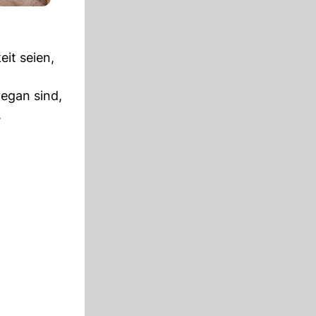
eit seien,
egan sind,
.