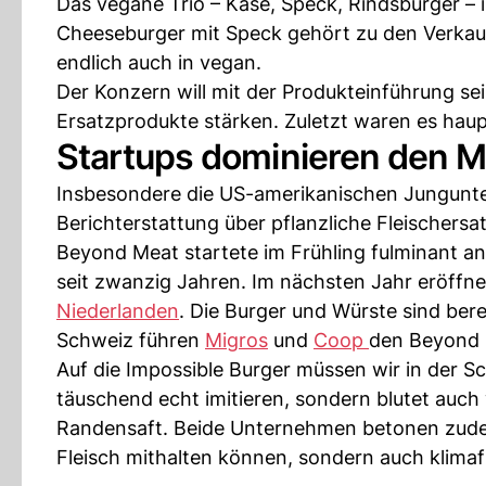
Das vegane Trio – Käse, Speck, Rindsburger – i
Cheeseburger mit Speck gehört zu den Verkauf
endlich auch in vegan.
Der Konzern will mit der Produkteinführung se
Ersatzprodukte stärken. Zuletzt waren es haup
Startups dominieren den Ma
Insbesondere die US-amerikanischen Jungunt
Berichterstattung über pflanzliche Fleischersa
Beyond Meat startete im Frühling fulminant an
seit zwanzig Jahren. Im nächsten Jahr eröff
Niederlanden
. Die Burger und Würste sind bere
Schweiz führen
Migros
und
Coop
den Beyond 
Auf die Impossible Burger müssen wir in der Sc
täuschend echt imitieren, sondern blutet auch 
Randensaft. Beide Unternehmen betonen zudem
Fleisch mithalten können, sondern auch klimaf