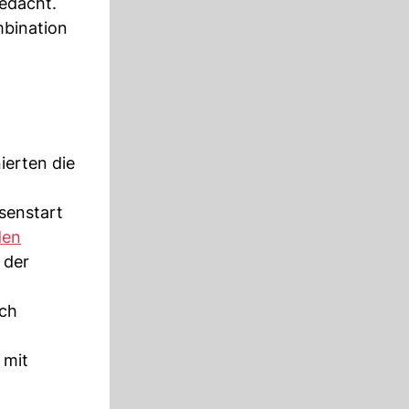
edacht.
mbination
erten die
senstart
den
 der
sch
 mit