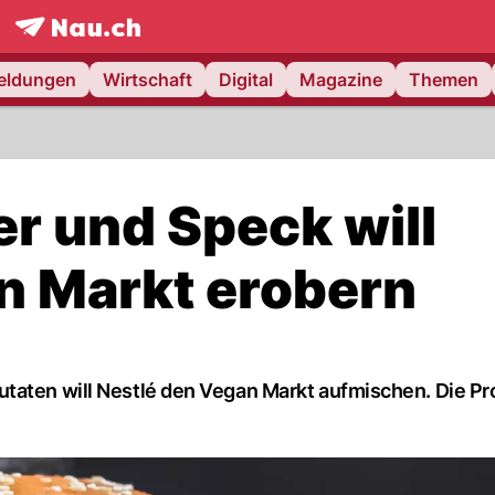
frontpage.
NAU.ch
meldungen
Wirtschaft
Digital
Magazine
Themen
r und Speck will
n Markt erobern
utaten will Nestlé den Vegan Markt aufmischen. Die P