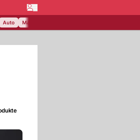
Auto
Matchcenter
Videos
Nau Plus
Lifestyle
rodukte