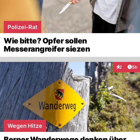
Polizei-Rat
Wie bitte? Opfer sollen
Messerangreifer siezen
Arti
2
5h
Interaktion
Wegen Hitze
Berner Wanderwege denken über