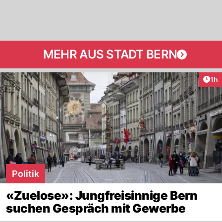
MEHR AUS STADT BERN
Art
1h
Politik
«Zuelose»: Jungfreisinnige Bern
suchen Gespräch mit Gewerbe