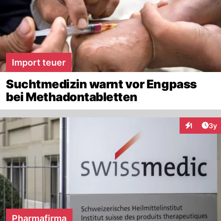
Import teuer
Suchtmedizin warnt vor Engpass
bei Methadontabletten
Arti
1
3y
Interaktion
Pharmafirma