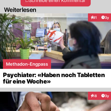
Schreibe einen Kommentar
Weiterlesen
Arti
91
3y
Interaktione
Methadon-Engpass
Psychiater: «Haben noch Tabletten
für eine Woche»
Arti
18
3y
Interaktione