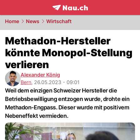
frontpage.
NAU.ch
Home
News
Wirtschaft
Methadon-Hersteller
könnte Monopol-Stellung
verlieren
Alexander König
Bern
,
26.05.2023 - 09:01
Weil dem einzigen Schweizer Hersteller die
Betriebsbewilligung entzogen wurde, drohte ein
Methadon-Engpass. Dieser wurde mit positivem
Nebeneffekt vermieden.