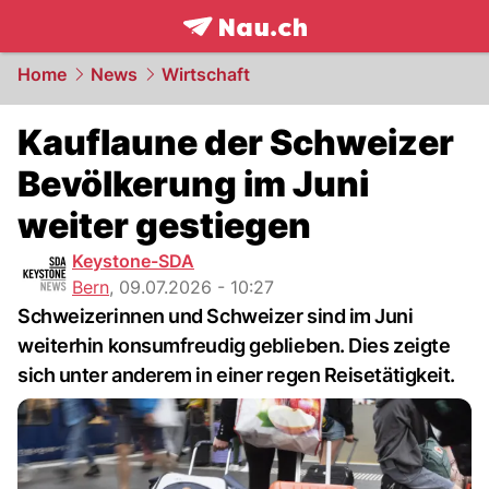
frontpage.
NAU.ch
Home
News
Wirtschaft
Kauflaune der Schweizer
Bevölkerung im Juni
weiter gestiegen
Keystone-SDA
Bern
,
09.07.2026 - 10:27
Schweizerinnen und Schweizer sind im Juni
weiterhin konsumfreudig geblieben. Dies zeigte
sich unter anderem in einer regen Reisetätigkeit.