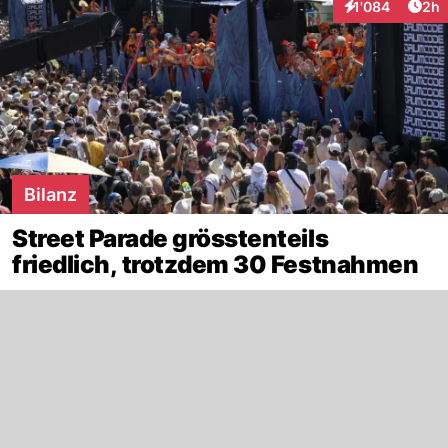
Arti
1'084
2h
Interaktionen
Bilanz
Street Parade grösstenteils
friedlich, trotzdem 30 Festnahmen