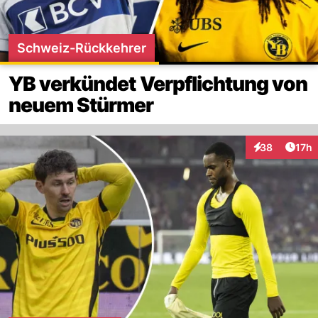
Schweiz-Rückkehrer
YB verkündet Verpflichtung von
neuem Stürmer
Artik
38
17h
Interaktionen