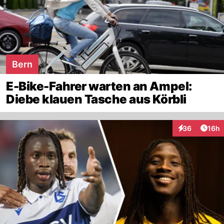
Bern
E-Bike-Fahrer warten an Ampel:
Diebe klauen Tasche aus Körbli
Artik
36
16h
Interaktionen