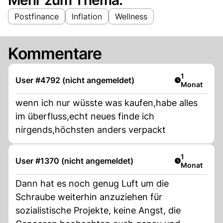
Postfinance
Inflation
Wellness
Kommentare
Artikel veröf
1
User #4792 (nicht angemeldet)
Monat
wenn ich nur wüsste was kaufen,habe alles
im überfluss,echt neues finde ich
nirgends,höchsten anders verpackt
Artikel veröf
1
User #1370 (nicht angemeldet)
Monat
Dann hat es noch genug Luft um die
Schraube weiterhin anzuziehen für
sozialistische Projekte, keine Angst, die