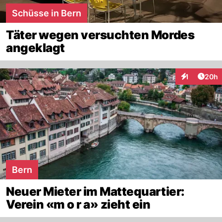
Schüsse in Bern
Täter wegen versuchten Mordes
angeklagt
Artik
1
20h
Interaktione
Bern
Neuer Mieter im Mattequartier:
Verein «m o r a» zieht ein