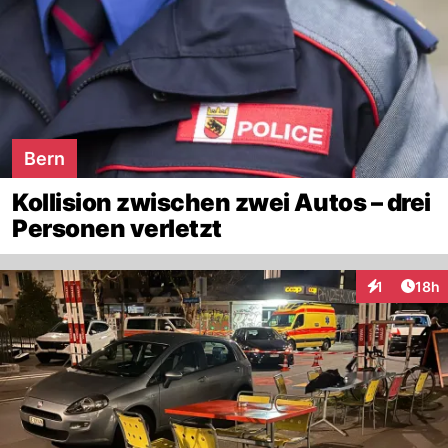
Bern
Kollision zwischen zwei Autos – drei
Personen verletzt
Artik
1
18h
Interaktione