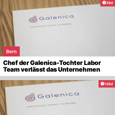
Artik
39d
Bern
Chef der Galenica-Tochter Labor
Team verlässt das Unternehmen
Artike
149d