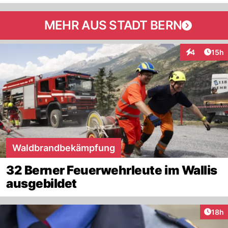
MEHR AUS STADT BERN
Artik
4
15h
Interaktione
Waldbrandbekämpfung
32 Berner Feuerwehrleute im Wallis
ausgebildet
Artik
18h