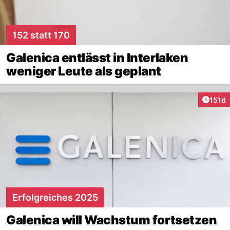
152 statt 170
Galenica entlässt in Interlaken
weniger Leute als geplant
Artike
151d
Erfolgreiches 2025
Galenica will Wachstum fortsetzen