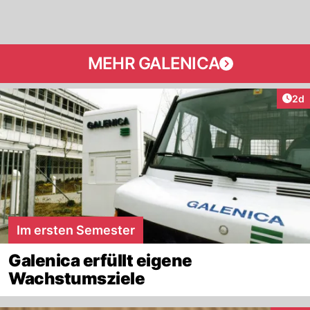
MEHR GALENICA
Arti
2d
Im ersten Semester
Galenica erfüllt eigene
Wachstumsziele