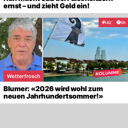
ernst – und zieht Geld ein!
Arti
142
5h
Interaktionen
Wetterfrosch
Blumer: «2026 wird wohl zum
neuen Jahrhundertsommer!»