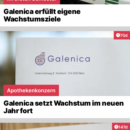
Galenica erfüllt eigene
Wachstumsziele
Artik
70d
Apothekenkonzern
Galenica setzt Wachstum im neuen
Jahr fort
Artike
147d