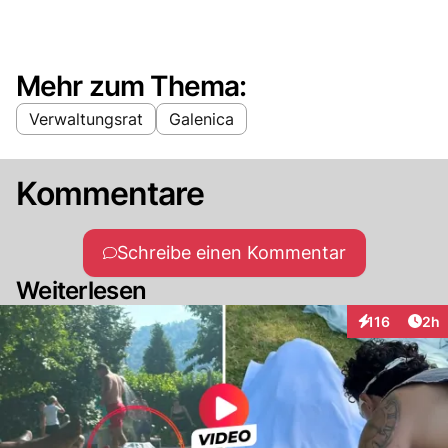
Mehr zum Thema:
Verwaltungsrat
Galenica
Kommentare
Schreibe einen Kommentar
Weiterlesen
Arti
116
2h
Interaktionen