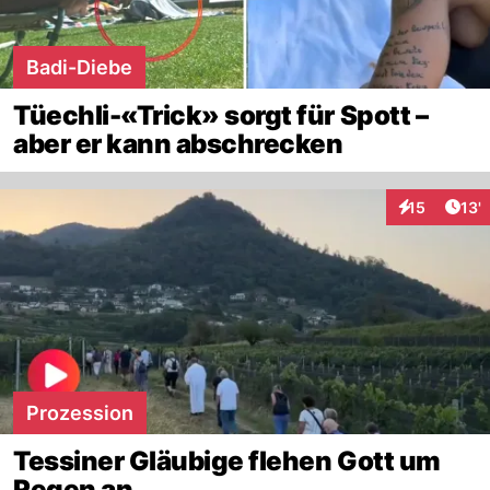
Badi-Diebe
Tüechli-«Trick» sorgt für Spott –
aber er kann abschrecken
Arti
15
13'
Interaktionen
Prozession
Tessiner Gläubige flehen Gott um
Regen an