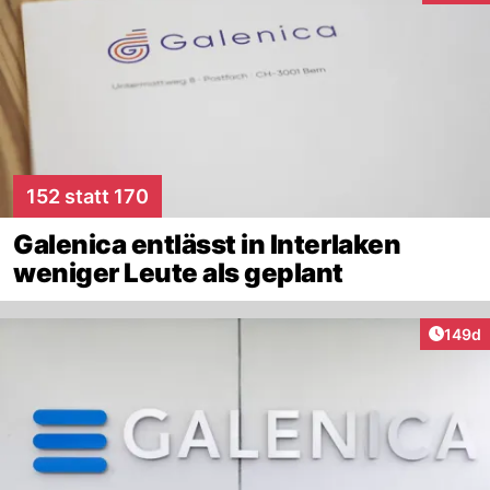
152 statt 170
Galenica entlässt in Interlaken
weniger Leute als geplant
Artike
149d