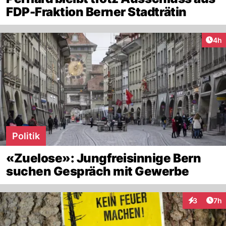
FDP-Fraktion Berner Stadträtin
Arti
4h
Politik
«Zuelose»: Jungfreisinnige Bern
suchen Gespräch mit Gewerbe
Arti
3
7h
Interaktion