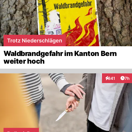
Trotz Niederschlägen
Waldbrandgefahr im Kanton Bern
weiter hoch
Arti
841
7h
Interaktionen