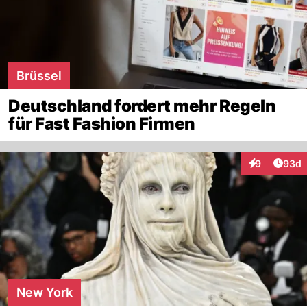
Brüssel
Deutschland fordert mehr Regeln
für Fast Fashion Firmen
Artik
9
93d
Interaktionen
New York