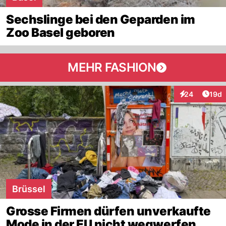
Sechslinge bei den Geparden im
Zoo Basel geboren
MEHR FASHION
Artik
24
19d
Interaktionen
Brüssel
Grosse Firmen dürfen unverkaufte
Mode in der EU nicht wegwerfen