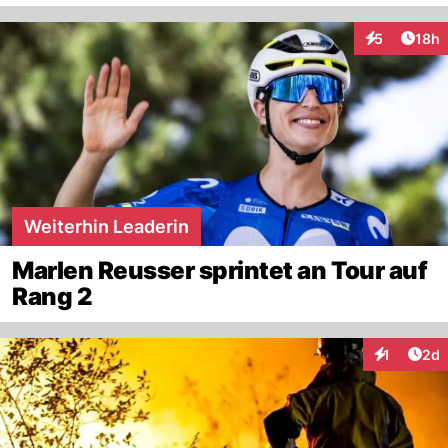
Artik
5
18h
Interaktione
Weiterhin Leaderin
Marlen Reusser sprintet an Tour auf
Rang 2
Arti
1
2d
Interaktion