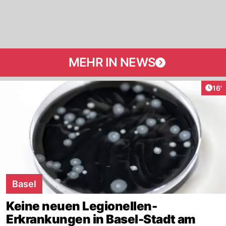
MEHR IN NEWS
Arti
16'
Basel
Keine neuen Legionellen-
Erkrankungen in Basel-Stadt am