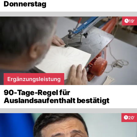
Donnerstag
Arti
19'
Ergänzungsleistung
90-Tage-Regel für
Auslandsaufenthalt bestätigt
Arti
20'