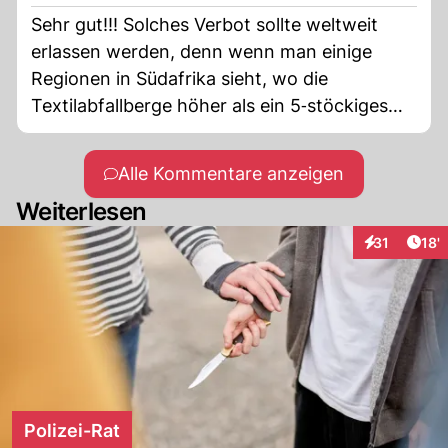
Sehr gut!!! Solches Verbot sollte weltweit
erlassen werden, denn wenn man einige
Regionen in Südafrika sieht, wo die
Textilabfallberge höher als ein 5‑stöckiges
Haus sind, wird einem schnell bewusst, dass
diese Billigkleidung der Umwelt und uns allen
Alle Kommentare anzeigen
mehr schadet, als man denkt. In meiner
Weiterlesen
Familie werden nur hochwertige Kleidungen
gekauft, die viele Jahre bei guter Pflege
Arti
31
18'
Interaktionen
halten.
Polizei-Rat