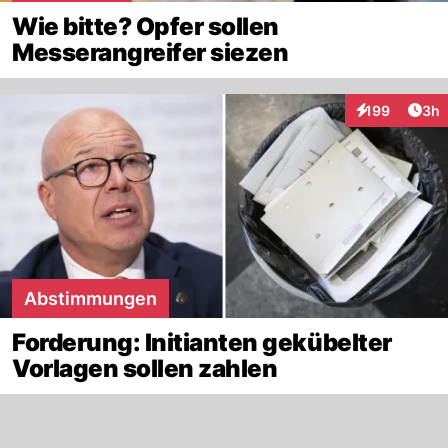
Wie bitte? Opfer sollen
Messerangreifer siezen
Arti
199
3h
Interaktionen
Abstimmungen
Forderung: Initianten gekübelter
Vorlagen sollen zahlen