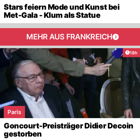
Stars feiern Mode und Kunst bei
Met-Gala - Klum als Statue
MEHR AUS FRANKREICH
Artik
18h
Paris
Goncourt-Preisträger Didier Decoin
gestorben