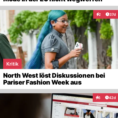
Artik
2
37d
Interaktione
Kritik
North West löst Diskussionen bei
Pariser Fashion Week aus
Artik
6
42d
Interaktionen