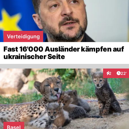
Verteidigung
Fast 16'000 Ausländer kämpfen auf
ukrainischer Seite
Arti
2
22'
Interaktione
Basel