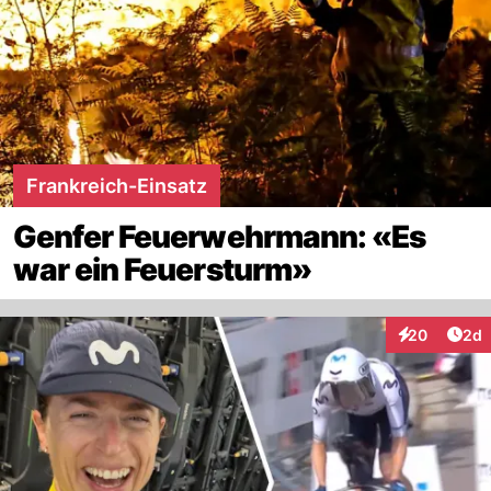
Frankreich-Einsatz
Genfer Feuerwehrmann: «Es
war ein Feuersturm»
Arti
20
2d
Interaktionen