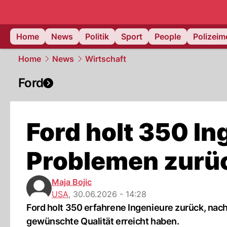
Home
News
Politik
Sport
People
Polizei
Home
News
Wirtschaft
Ford
Ford holt 350 I
Problemen zurü
Maja Bojic
USA
,
30.06.2026 - 14:28
Ford holt 350 erfahrene Ingenieure zurück, nac
gewünschte Qualität erreicht haben.