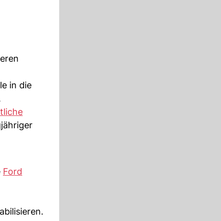
heren
e in die
.
tliche
jähriger
e
Ford
bilisieren.