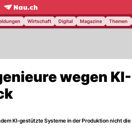
frontpage.
NAU.ch
meldungen
Wirtschaft
Digital
Magazine
Themen
ngenieure wegen KI-
ck
hdem KI-gestützte Systeme in der Produktion nicht die