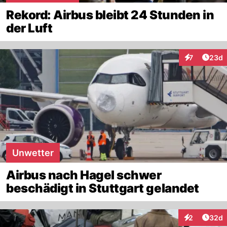
Rekord: Airbus bleibt 24 Stunden in
der Luft
Artik
7
23d
Interaktionen
Unwetter
Airbus nach Hagel schwer
beschädigt in Stuttgart gelandet
Artik
2
32d
Interaktionen