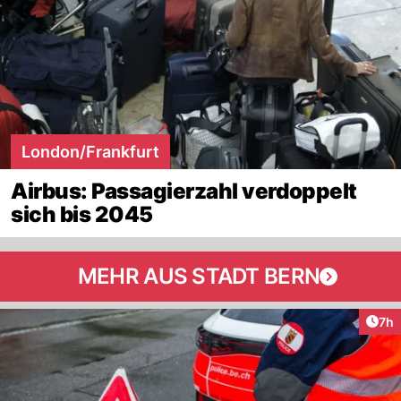
London/Frankfurt
Airbus: Passagierzahl verdoppelt
sich bis 2045
MEHR AUS STADT BERN
Arti
7h