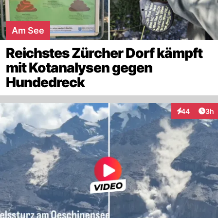
Am See
Reichstes Zürcher Dorf kämpft
mit Kotanalysen gegen
Hundedreck
Arti
44
3h
Interaktionen