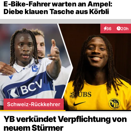
E-Bike-Fahrer warten an Ampel:
Diebe klauen Tasche aus Körbli
Artik
36
20h
Interaktionen
Schweiz-Rückkehrer
YB verkündet Verpflichtung von
neuem Stürmer