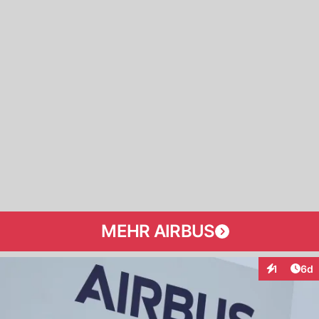
MEHR AIRBUS
Arti
1
6d
Interaktion