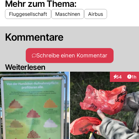
Mehr zum Thema:
Fluggesellschaft
Maschinen
Airbus
Kommentare
Schreibe einen Kommentar
Weiterlesen
Art
54
1h
Interaktione