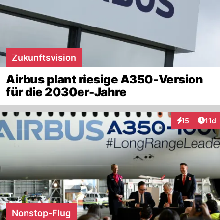
Zukunftsvision
Airbus plant riesige A350-Version
für die 2030er-Jahre
Artik
15
11d
Interaktionen
Nonstop-Flug