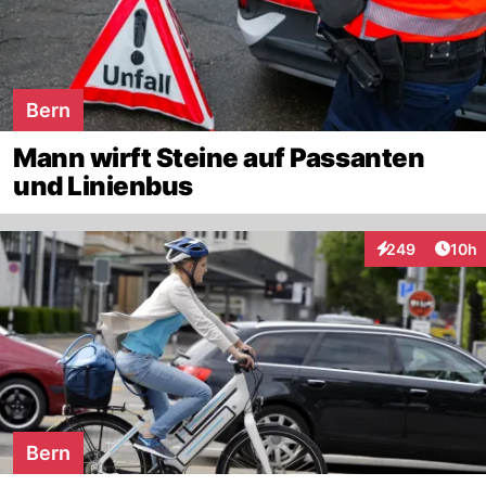
Bern
Mann wirft Steine auf Passanten
und Linienbus
Artik
249
10h
Interaktionen
Bern