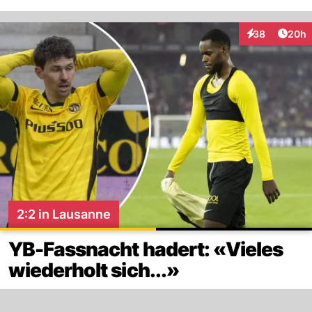
Artik
38
20h
Interaktionen
2:2 in Lausanne
YB-Fassnacht hadert: «Vieles
wiederholt sich...»