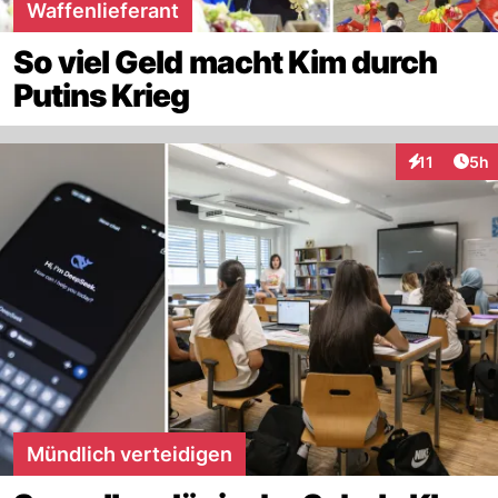
Waffenlieferant
So viel Geld macht Kim durch
Putins Krieg
Arti
11
5h
Interaktione
Mündlich verteidigen