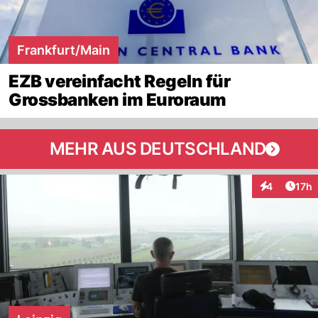
Frankfurt/Main
EZB vereinfacht Regeln für
Grossbanken im Euroraum
MEHR AUS DEUTSCHLAND
Artik
4
17h
Interaktione