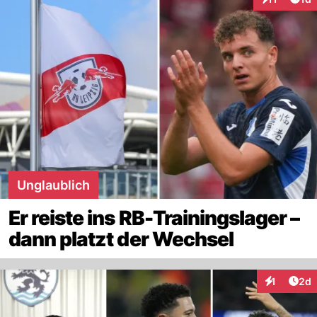
Interaktione
Unglaublich
Er reiste ins RB-Trainingslager –
dann platzt der Wechsel
Arti
1
2d
Interaktion