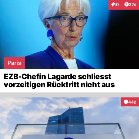
Artik
19
37d
Interaktionen
Paris
EZB-Chefin Lagarde schliesst
vorzeitigen Rücktritt nicht aus
Artik
44d