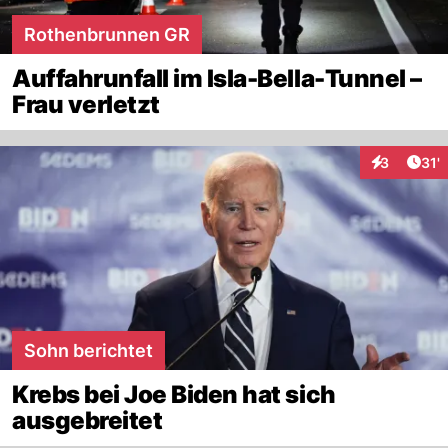
Rothenbrunnen GR
Auffahrunfall im Isla-Bella-Tunnel –
Frau verletzt
Arti
3
31'
Interaktion
Sohn berichtet
Krebs bei Joe Biden hat sich
ausgebreitet