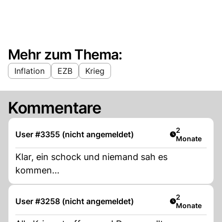
Mehr zum Thema:
Inflation
EZB
Krieg
Kommentare
Artikel veröff
2
User #3355 (nicht angemeldet)
Monate
Klar, ein schock und niemand sah es
kommen...
Artikel veröff
2
User #3258 (nicht angemeldet)
Monate