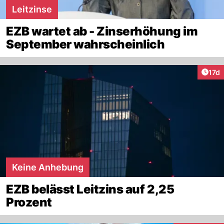
Leitzinse
EZB wartet ab - Zinserhöhung im
September wahrscheinlich
Artik
17d
Keine Anhebung
EZB belässt Leitzins auf 2,25
Prozent