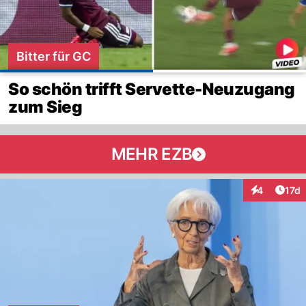
Bitter für GC
So schön trifft Servette-Neuzugang
zum Sieg
MEHR EZB
Artik
4
17d
Interaktione