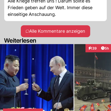
Alle Kriege treffen uns ! Darum sollte es
Frieden geben auf der Welt. Immer diese
einseitige Anschauung.
Alle Kommentare anzeigen
Weiterlesen
Arti
139
5h
Interaktionen