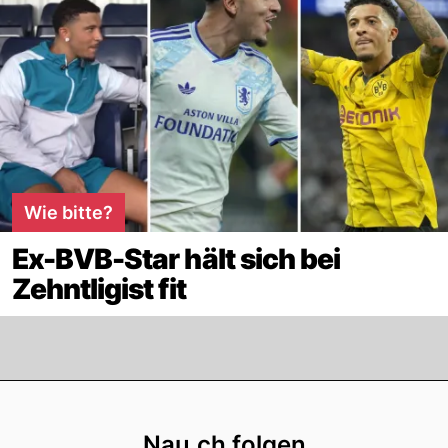
Wie bitte?
Ex-BVB-Star hält sich bei
Zehntligist fit
Footer
Nau.ch folgen