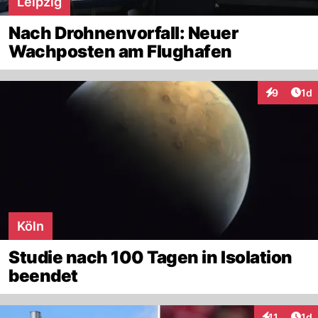
Leipzig
Nach Drohnenvorfall: Neuer
Wachposten am Flughafen
Art
9
1d
Interaktion
Köln
Studie nach 100 Tagen in Isolation
beendet
Art
11
1d