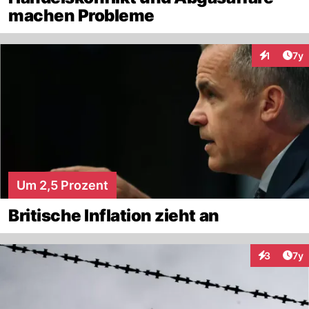
machen Probleme
Art
1
7y
Interaktion
Um 2,5 Prozent
Britische Inflation zieht an
Art
3
7y
Interaktion