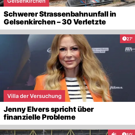
Gelsenkirchen
Schwerer Strassenbahnunfall in
Gelsenkirchen – 30 Verletzte
Arti
27'
Villa der Versuchung
Jenny Elvers spricht über
finanzielle Probleme
Arti
5
50'