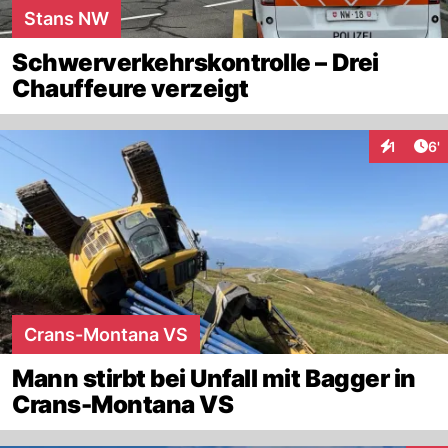
Stans NW
Schwerverkehrskontrolle – Drei
Chauffeure verzeigt
Art
1
6'
Interaktio
Crans-Montana VS
Mann stirbt bei Unfall mit Bagger in
Crans-Montana VS