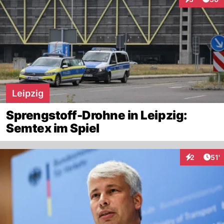
Interaktione
Leipzig
Sprengstoff-Drohne in Leipzig:
Semtex im Spiel
Arti
2
51'
Interaktion