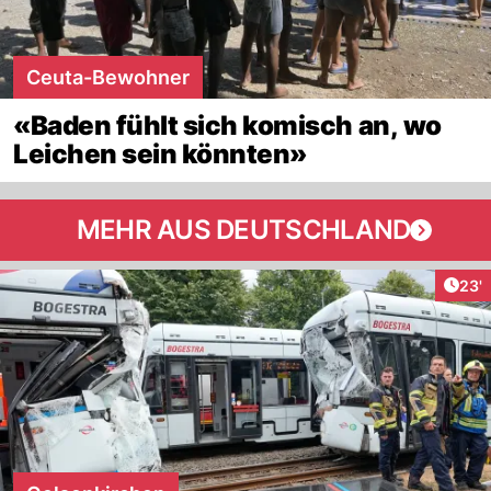
Ceuta-Bewohner
«Baden fühlt sich komisch an, wo
Leichen sein könnten»
MEHR AUS DEUTSCHLAND
Arti
23'