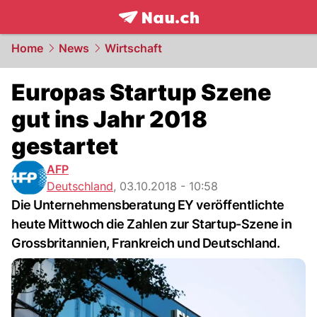
frontpage.
NAU.ch
Home
News
Wirtschaft
Europas Startup Szene
gut ins Jahr 2018
gestartet
AFP
Deutschland
,
03.10.2018 - 10:58
Die Unternehmensberatung EY veröffentlichte
heute Mittwoch die Zahlen zur Startup-Szene in
Grossbritannien, Frankreich und Deutschland.