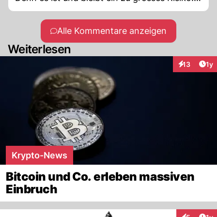
Das ist nur etwas für Leute , die soviel Geld
haben, dass sie Veruste einfach wegstecken
Alle Kommentare anzeigen
können.
Weiterlesen
Art
13
1y
Interaktione
Krypto-News
Bitcoin und Co. erleben massiven
Einbruch
Art