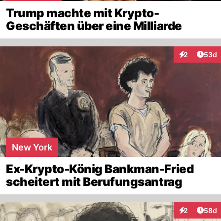
Trump machte mit Krypto-
Geschäften über eine Milliarde
Artik
2
53d
Interaktionen
New York
Ex-Krypto-König Bankman-Fried
scheitert mit Berufungsantrag
Artik
2
58d
Interaktionen