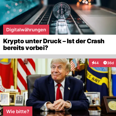
Digitalwährungen
Krypto unter Druck – Ist der Crash
bereits vorbei?
Artik
44
36d
Interaktionen
Wie bitte?