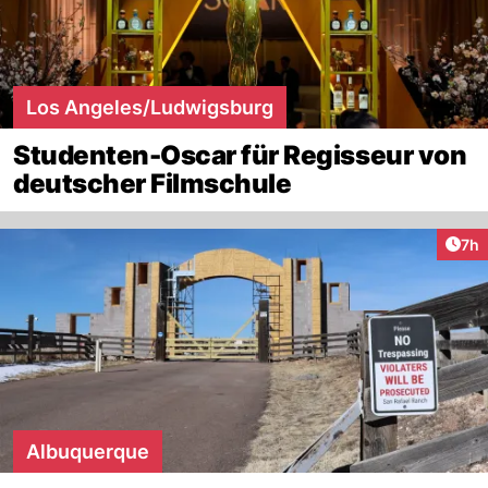
Los Angeles/Ludwigsburg
Studenten-Oscar für Regisseur von
deutscher Filmschule
Arti
7h
Albuquerque