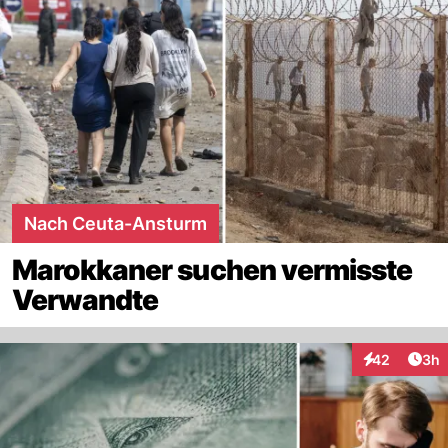
Nach Ceuta-Ansturm
Marokkaner suchen vermisste
Verwandte
Arti
42
3h
Interaktionen