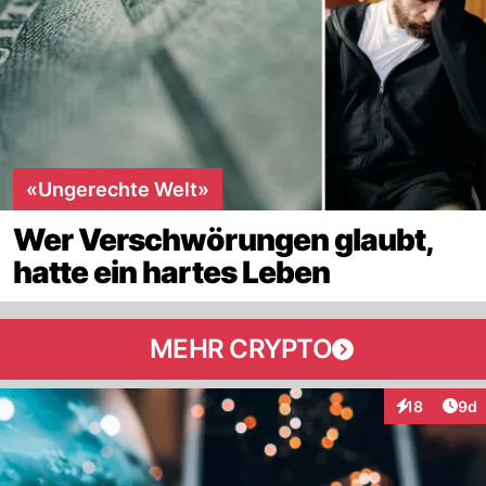
«Ungerechte Welt»
Wer Verschwörungen glaubt,
hatte ein hartes Leben
MEHR CRYPTO
Arti
18
9d
Interaktione