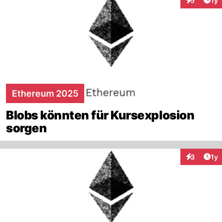
5
1y
Interaktion
Ethereum 2025
Blobs könnten für Kursexplosion
sorgen
Art
3
1y
Interaktion