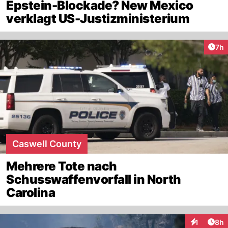
Epstein-Blockade? New Mexico
verklagt US-Justizministerium
Arti
7h
Caswell County
Mehrere Tote nach
Schusswaffenvorfall in North
Carolina
Arti
1
8h
Interaktion