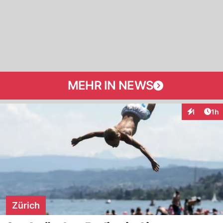
MEHR IN NEWS
Art
1
1h
Interaktion
Zürich