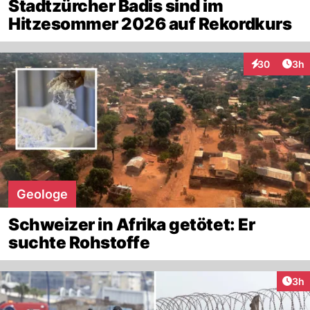
Stadtzürcher Badis sind im
Hitzesommer 2026 auf Rekordkurs
Arti
30
3h
Interaktionen
Geologe
Schweizer in Afrika getötet: Er
suchte Rohstoffe
Arti
3h