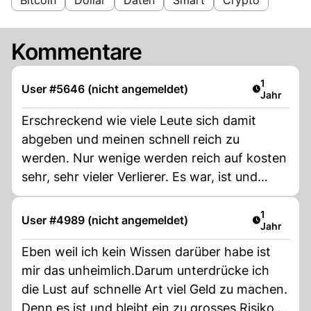
Kommentare
Artikel ver
1
User #5646 (nicht angemeldet)
Jahr
Erschreckend wie viele Leute sich damit
abgeben und meinen schnell reich zu
werden. Nur wenige werden reich auf kosten
sehr, sehr vieler Verlierer. Es war, ist und
beliebt ein Schneeballsystem. Finger weg.
Artikel ver
1
User #4989 (nicht angemeldet)
Jahr
Eben weil ich kein Wissen darüber habe ist
mir das unheimlich.Darum unterdrücke ich
die Lust auf schnelle Art viel Geld zu machen.
Denn es ist und bleibt ein zu grosses Risiko.