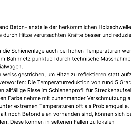
nd Beton- anstelle der herkömmlichen Holzschwell
e durch Hitze verursachten Kräfte besser und reduzie
ich die Schienenlage auch bei hohen Temperaturen wen
 im Bahnnetz punktuell durch technische Massnahme
ialwagen.
n weiss gestrichen, um Hitze zu reflektieren statt a
verworfen: Die Temperaturreduktion von rund 5 Grad
n allfällige Risse im Schienenprofil für Streckenaufse
ssen Farbe nehme mit zunehmender Verschmutzung a
nter extremen Temperaturen oft als Problemquelle. I
alt noch Betondielen vorhanden sind, können sich be
en. Diese können in seltenen Fällen zu lokalen