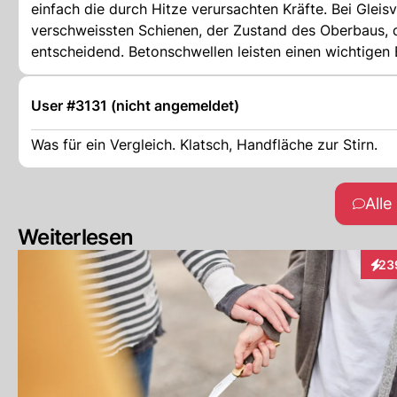
einfach die durch Hitze verursachten Kräfte. Bei Glei
verschweissten Schienen, der Zustand des Oberbaus, 
entscheidend. Betonschwellen leisten einen wichtigen 
einem angeblichen «Betonproblem» auf der Strasse. Auch bei den erwähnten Strassen geht es nicht um heutige Betonstrassen,
sondern um wenige ältere Konstruktionen mit Betonpla
User #3131 (nicht angemeldet)
Bewegungsmöglichkeiten über Jahrzehnte eingeschränk
Anhebungen verursachen. Daraus lässt sich jedoch kein
Was für ein Vergleich. Klatsch, Handfläche zur Stirn.
Problemquelle. Moderne Betonfahrbahnen werden so geplant, dass temperaturbedingte Bewegungen über die Konstruktion und
die Fugen aufgenommen werden können.
All
Weiterlesen
23
Inte