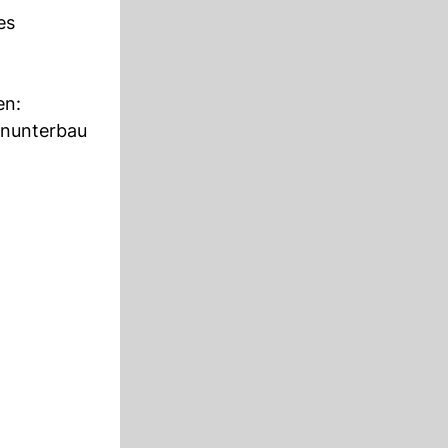
es
en:
enunterbau