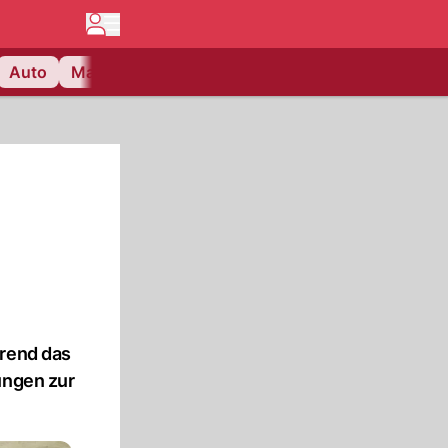
Auto
Matchcenter
Videos
Nau Plus
Lifestyle
hrend das
ungen zur