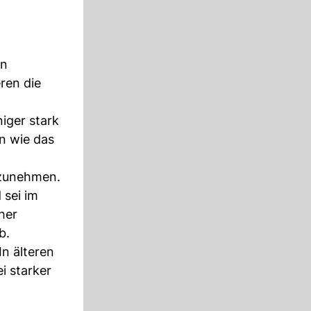
en
ren die
iger stark
n wie das
ufzunehmen.
 sei im
her
b.
n älteren
i starker