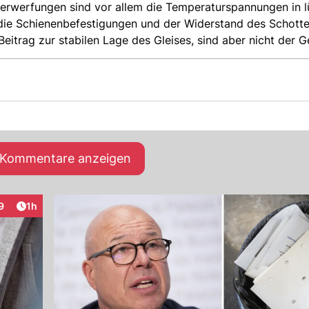
sverwerfungen sind vor allem die Temperaturspannungen in 
die Schienenbefestigungen und der Widerstand des Schotte
Beitrag zur stabilen Lage des Gleises, sind aber nicht der 
tten unter einer Asphaltschicht. Werden deren Fugen und
t, können sich bei grosser Hitze Spannungen aufbauen un
e allgemeine Aussage ableiten, Beton sei im Strassenbau b
e Kommentare anzeigen
Artikel veröffentlicht:
9
1h
raktionen