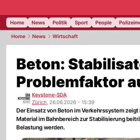
Home
News
Politik
Sport
People
Polizei
Home
News
Wirtschaft
Beton: Stabilisa
Problemfaktor a
Keystone-SDA
Zürich
,
26.06.2026 - 15:39
Der Einsatz von Beton im Verkehrssystem zeigt 
Material im Bahnbereich zur Stabilisierung bei
Belastung werden.