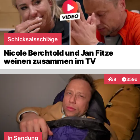
Schicksalsschläge
Nicole Berchtold und Jan Fitze
weinen zusammen im TV
Artikel
58
359d
Interaktionen
In Sendung