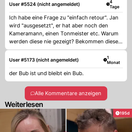
Artikel verö
4
User #5524 (nicht angemeldet)
Tage
Ich habe eine Frage zu "einfach retour". Jan
wird "ausgesetzt", er hat aber noch den
Kameramann, einen Tonmeister etc. Warum
werden diese nie gezeigt? Bekommen diese
etwas mehr Geld? Warum tut man so, als ob
Jan mutterseel allein ist?
Artikel veröf
1
User #5173 (nicht angemeldet)
Monat
der Bub ist und bleibt ein Bub.
Alle Kommentare anzeigen
Weiterlesen
Artike
195d