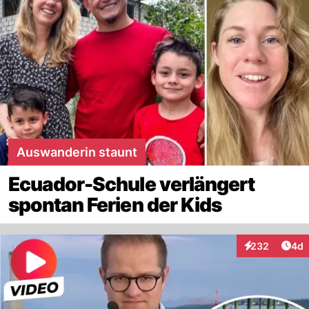
Auswanderin staunt
Ecuador-Schule verlängert
spontan Ferien der Kids
Arti
232
4d
Interaktionen