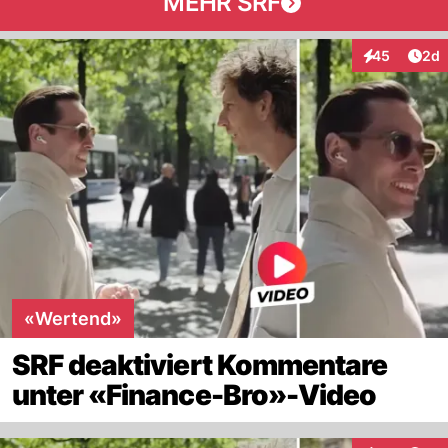
MEHR SRF
Arti
45
2d
Interaktionen
«Wertend»
SRF deaktiviert Kommentare
unter «Finance-Bro»-Video