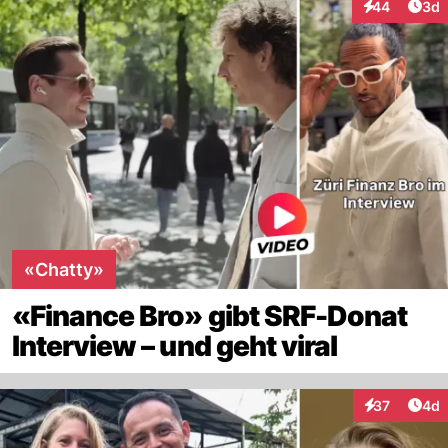
Arti
44
3d
Interaktionen
«Chatty»
«Finance Bro» gibt SRF-Donat
Interview – und geht viral
Arti
37
4d
Interaktionen