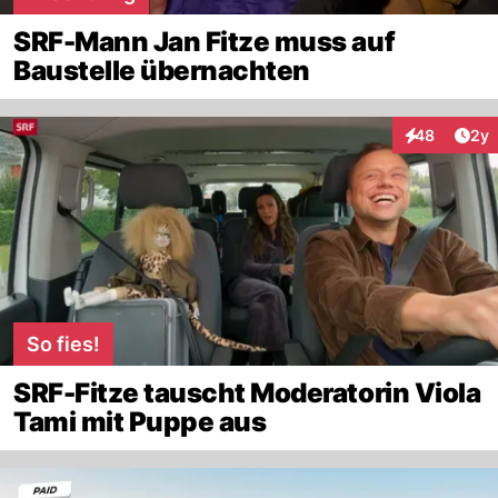
SRF-Mann Jan Fitze muss auf
Baustelle übernachten
Arti
48
2y
Interaktionen
So fies!
SRF-Fitze tauscht Moderatorin Viola
Tami mit Puppe aus