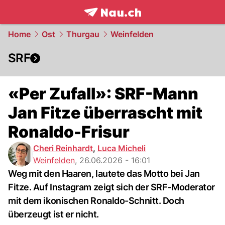
frontpage.
NAU.ch
Home
Ost
Thurgau
Weinfelden
SRF
«Per Zufall»: SRF-Mann
Jan Fitze überrascht mit
Ronaldo-Frisur
Cheri Reinhardt
,
Luca Micheli
Weinfelden
,
26.06.2026 - 16:01
Weg mit den Haaren, lautete das Motto bei Jan
Fitze. Auf Instagram zeigt sich der SRF-Moderator
mit dem ikonischen Ronaldo-Schnitt. Doch
überzeugt ist er nicht.