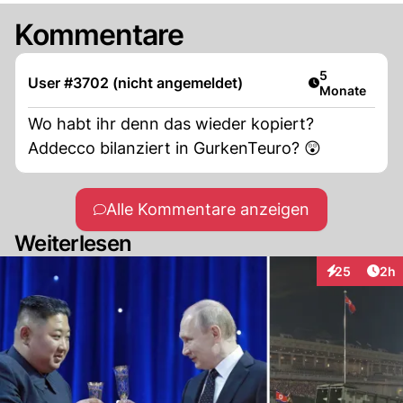
Kommentare
Artikel veröff
5
User #3702 (nicht angemeldet)
Monate
Wo habt ihr denn das wieder kopiert?
Addecco bilanziert in GurkenTeuro? 😲
Alle Kommentare anzeigen
Weiterlesen
Arti
25
2h
Interaktionen