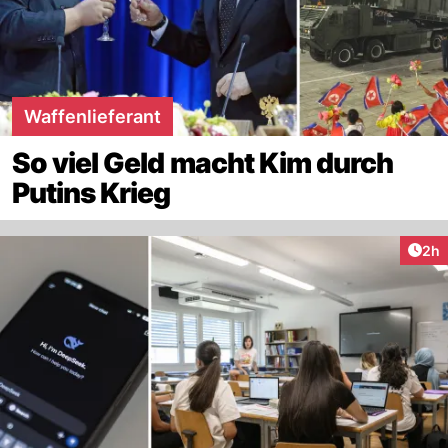
Waffenlieferant
So viel Geld macht Kim durch
Putins Krieg
Arti
2h