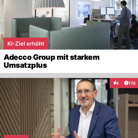
KI-Ziel erhöht
Adecco Group mit starkem
Umsatzplus
Artik
4
17d
Interaktione