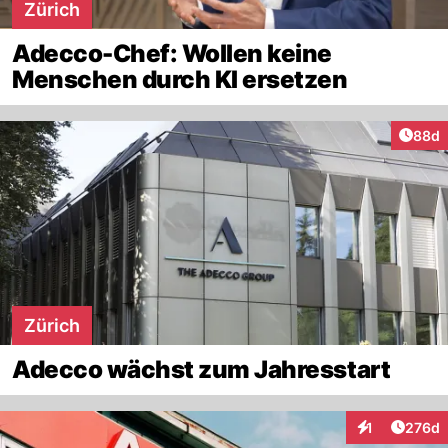
Zürich
Adecco-Chef: Wollen keine
Menschen durch KI ersetzen
Artik
88d
Zürich
Adecco wächst zum Jahresstart
Artike
1
276d
Interaktionen