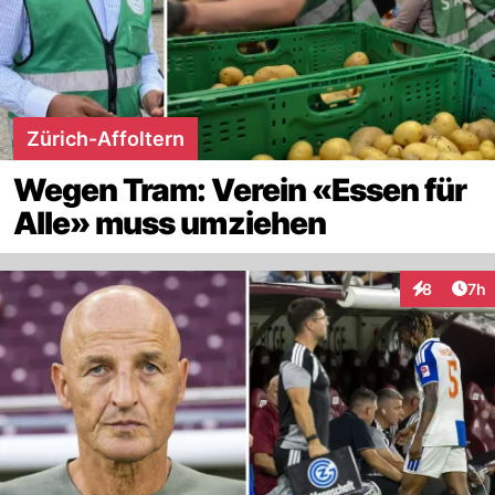
Zürich-Affoltern
Wegen Tram: Verein «Essen für
Alle» muss umziehen
Arti
8
7h
Interaktion