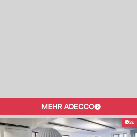
MEHR ADECCO
Arti
3d