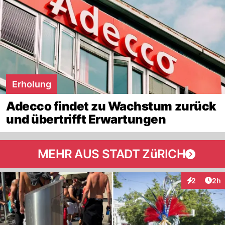
Erholung
Adecco findet zu Wachstum zurück
und übertrifft Erwartungen
MEHR AUS STADT ZüRICH
Arti
2
2h
Interaktion