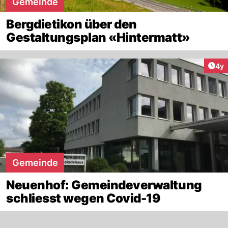
Gemeinde
Bergdietikon über den
Gestaltungsplan «Hintermatt»
Arti
4y
Gemeinde
Neuenhof: Gemeindeverwaltung
schliesst wegen Covid-19