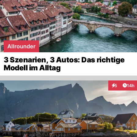
Allrounder
3 Szenarien, 3 Autos: Das richtige
Modell im Alltag
Artik
5
14h
Interaktione