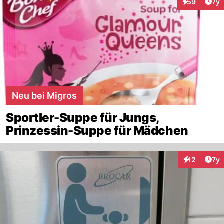
Art
59
7y
Interaktione
Neu bei Migros
Sportler-Suppe für Jungs,
Prinzessin-Suppe für Mädchen
Art
12
7y
Interaktione