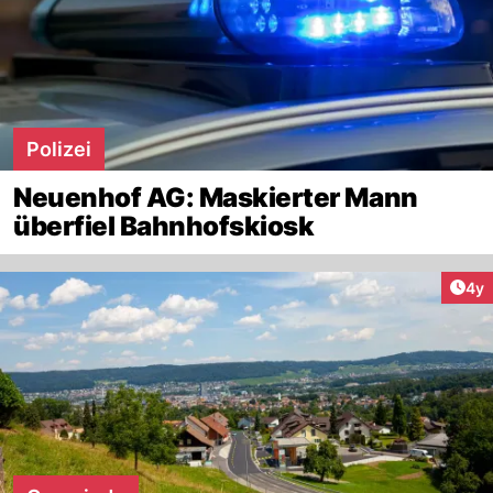
Polizei
Neuenhof AG: Maskierter Mann
überfiel Bahnhofskiosk
Arti
4y