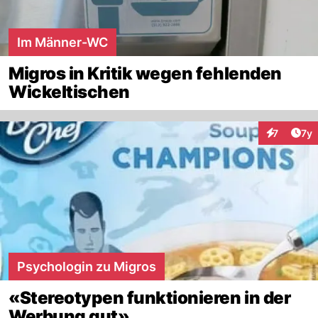
Im Männer-WC
Migros in Kritik wegen fehlenden
Wickeltischen
Art
7
7y
Interaktion
Psychologin zu Migros
«Stereotypen funktionieren in der
Werbung gut»