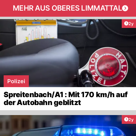
MEHR AUS OBERES LIMMATTAL
Arti
2y
Polizei
Spreitenbach/A1 : Mit 170 km/h auf
der Autobahn geblitzt
Arti
2y