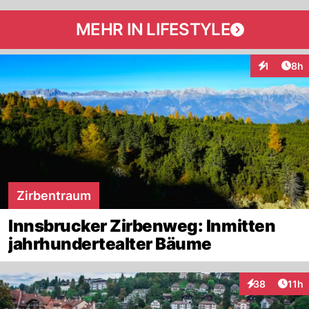
MEHR IN LIFESTYLE
Arti
1
8h
Interaktion
Zirbentraum
Innsbrucker Zirbenweg: Inmitten
jahrhundertealter Bäume
Artik
38
11h
Interaktionen