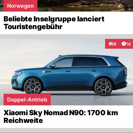
Norwegen
Beliebte Inselgruppe lanciert
Touristengebühr
Art
66
1d
Interaktione
Doppel-Antrieb
Xiaomi Sky Nomad N90: 1700 km
Reichweite