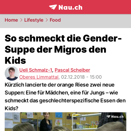
frontpage.
NAU.ch
Home
Lifestyle
Food
So schmeckt die Gender-
Suppe der Migros den
Kids
Ueli Schmalz-1
,
Pascal Scheiber
Oberes Limmattal
,
02.12.2018 - 15:00
Kürzlich lancierte der orange Riese zwei neue
Suppen: Eine für Mädchen, eine für Jungs – wie
schmeckt das geschlechterspezifische Essen den
Kids?