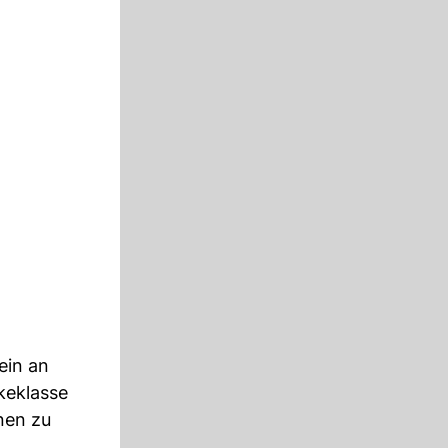
ein an
keklasse
nen zu