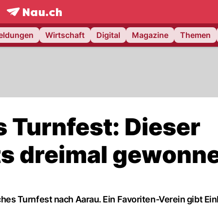
frontpage.
NAU.ch
meldungen
Wirtschaft
Digital
Magazine
Themen
 Turnfest: Dieser
its dreimal gewonn
 Turnfest nach Aarau. Ein Favoriten-Verein gibt Einb