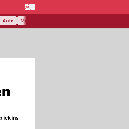
Auto
Matchcenter
Videos
Nau Plus
Lifestyle
en
lick ins