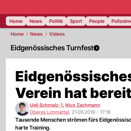
Home
News
Politik
Sport
People
Polizei
Home
News
Videos
Eidgenössisches Turnfest
Eidgenössisches
Verein hat bere
Ueli Schmalz-1
,
Nico Zachmann
Oberes Limmattal
,
21.06.2019 - 17:19
Tausende Menschen strömen fürs Eidgenössisches
harte Training.