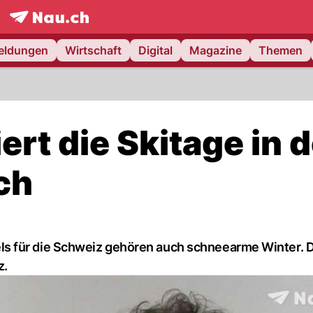
frontpage.
NAU.ch
meldungen
Wirtschaft
Digital
Magazine
Themen
ert die Skitage in 
ch
s für die Schweiz gehören auch schneearme Winter. D
z.