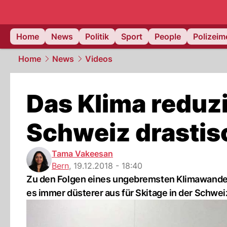
Home
News
Politik
Sport
People
Polizei
Home
News
Videos
Das Klima reduzi
Schweiz drastis
Tama Vakeesan
Bern
,
19.12.2018 - 18:40
Zu den Folgen eines ungebremsten Klimawandel
es immer düsterer aus für Skitage in der Schwei