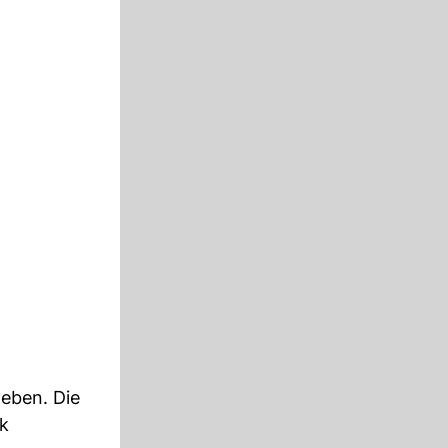
geben. Die
rk