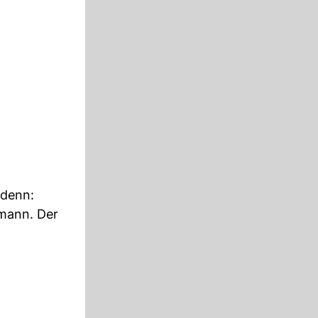
 denn:
imann. Der