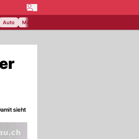
Auto
Matchcenter
Videos
Nau Plus
Lifestyle
der
amit sieht