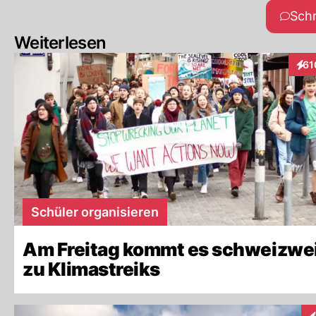
Sch
Weiterlesen
61
Inte
Schüler organisieren
Am Freitag kommt es schweizwe
zu Klimastreiks