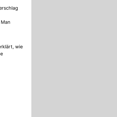
derschlag
» Man
rklärt, wie
ie