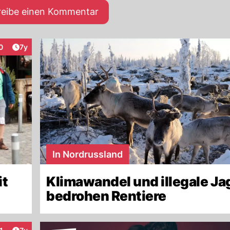
reibe einen Kommentar
Artikel veröffentlicht:
0
7y
raktionen
In Nordrussland
it
Klimawandel und illegale Ja
bedrohen Rentiere
Artikel veröffentlicht: