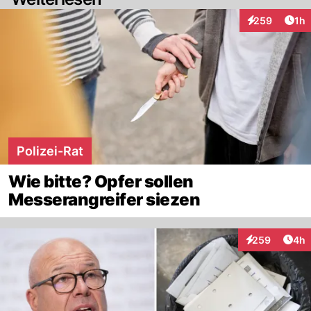
Art
259
1h
Interaktionen
Polizei-Rat
Wie bitte? Opfer sollen
Messerangreifer siezen
Arti
259
4h
Interaktionen