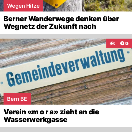
Wegen Hitze
Berner Wanderwege denken über
Wegnetz der Zukunft nach
Arti
3
3h
Interaktion
Bern BE
Verein «m o r a» zieht an die
Wasserwerkgasse