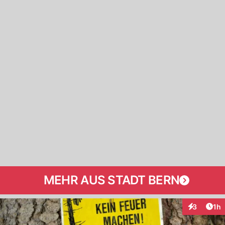
MEHR AUS STADT BERN
Art
3
1h
Interaktion