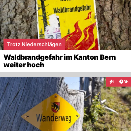
Trotz Niederschlägen
Waldbrandgefahr im Kanton Bern
weiter hoch
Arti
1
3h
Interaktion