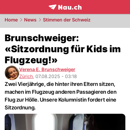
frontpage.
NAU.ch
Home
News
Stimmen der Schweiz
Brunschweiger:
«Sitzordnung für Kids im
Flugzeug!»
Verena E. Brunschweiger
Zürich
,
07.08.2025 - 03:18
Zwei Vierjährige, die hinter ihren Eltern sitzen,
machen im Flugzeug anderen Passagieren den
Flug zur Hölle. Unsere Kolumnistin fordert eine
Sitzordnung.