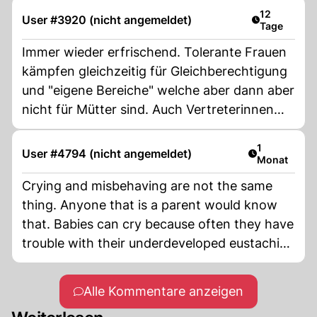
Artikel verö
12
User #3920 (nicht angemeldet)
Tage
Immer wieder erfrischend. Tolerante Frauen
kämpfen gleichzeitig für Gleichberechtigung
und "eigene Bereiche" welche aber dann aber
nicht für Mütter sind. Auch Vertreterinnen
der LGBTQ+ Community sind unerwünscht
weil "echte Frauen" eben was ganz
Artikel veröf
1
User #4794 (nicht angemeldet)
Monat
besonderes sind. Sowas kann sich ein
normaler Mensch kaum ausdenken.
Crying and misbehaving are not the same
thing. Anyone that is a parent would know
that. Babies can cry because often they have
trouble with their underdeveloped eustachian
tube during pressure changes that can be
painful. There is no disciplining a baby in
Alle Kommentare anzeigen
pain. They are two young to understand any