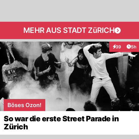
MEHR AUS STADT ZüRICH
Arti
39
5h
Interaktionen
Böses Ozon!
So war die erste Street Parade in
Zürich