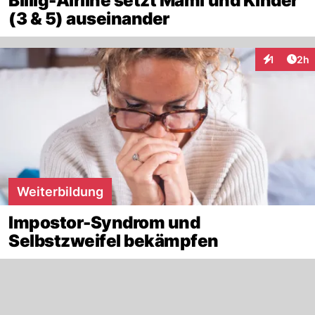
Billig-Airline setzt Mami und Kinder
(3 & 5) auseinander
Arti
1
2h
Interaktion
Weiterbildung
Impostor-Syndrom und
Selbstzweifel bekämpfen