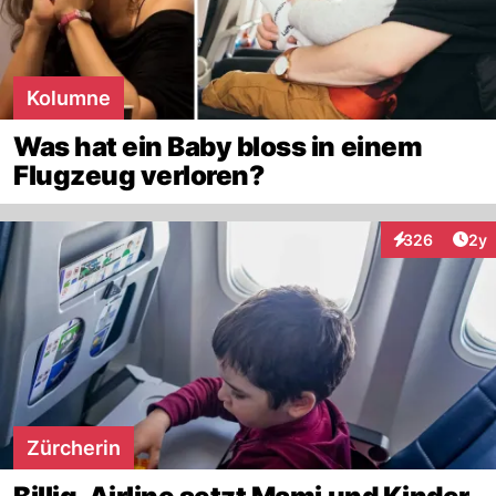
Kolumne
Was hat ein Baby bloss in einem
Flugzeug verloren?
Arti
326
2y
Interaktionen
Zürcherin