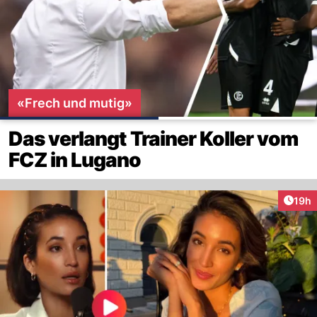
«Frech und mutig»
Das verlangt Trainer Koller vom
FCZ in Lugano
Artik
19h