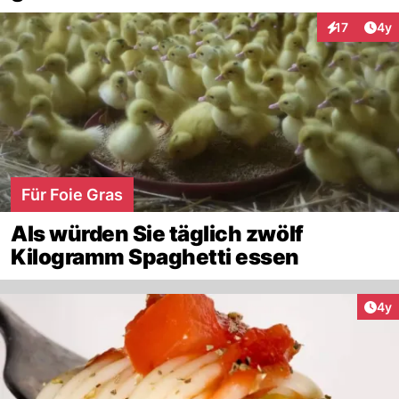
Arti
17
4y
Interaktione
Für Foie Gras
Als würden Sie täglich zwölf
Kilogramm Spaghetti essen
Arti
4y