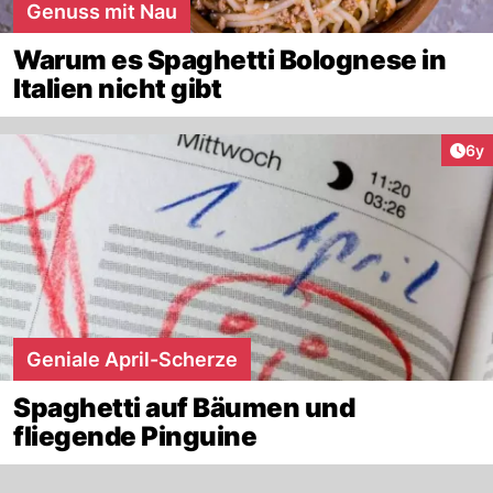
Genuss mit Nau
Warum es Spaghetti Bolognese in
Italien nicht gibt
Arti
6y
Geniale April-Scherze
Spaghetti auf Bäumen und
fliegende Pinguine