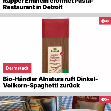
Rapper Eminem eröffnet Pasta-
Restaurant in Detroit
Arti
4y
Darmstadt
Bio-Händler Alnatura ruft Dinkel-
Vollkorn-Spaghetti zurück
Arti
5y