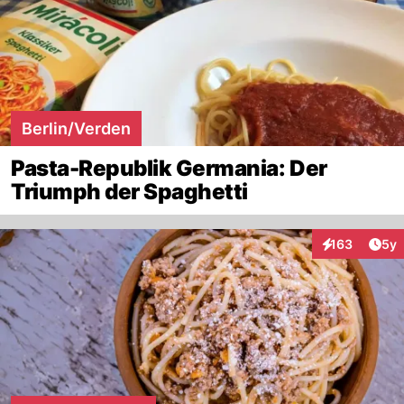
Berlin/Verden
Pasta-Republik Germania: Der
Triumph der Spaghetti
Arti
163
5y
Interaktionen