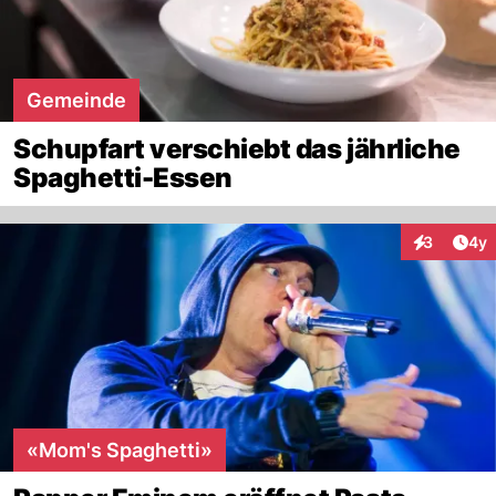
Gemeinde
Schupfart verschiebt das jährliche
Spaghetti-Essen
Arti
3
4y
Interaktion
«Mom's Spaghetti»