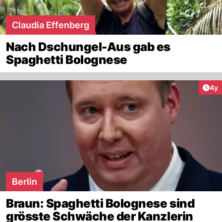
Claudia Effenberg
Nach Dschungel-Aus gab es
Spaghetti Bolognese
Arti
4y
Berlin
Braun: Spaghetti Bolognese sind
grösste Schwäche der Kanzlerin