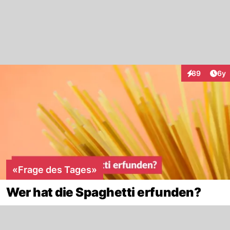
Arti
89
6y
Interaktionen
«Frage des Tages»
Wer hat die Spaghetti erfunden?