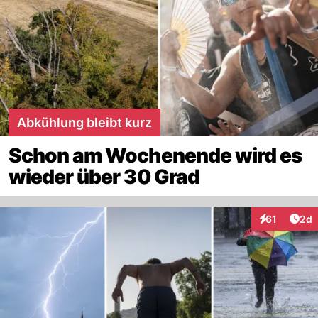
Abkühlung bleibt kurz
Schon am Wochenende wird es
wieder über 30 Grad
Arti
61
2d
Interaktione