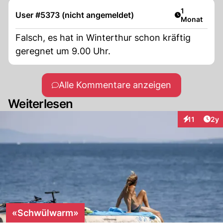
Artikel veröf
1
User #5373 (nicht angemeldet)
Monat
Falsch, es hat in Winterthur schon kräftig
geregnet um 9.00 Uhr.
Alle Kommentare anzeigen
Weiterlesen
Arti
11
2y
Interaktione
«Schwülwarm»