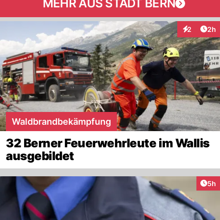
MEHR AUS STADT BERN
Arti
2
2h
Interaktion
Waldbrandbekämpfung
32 Berner Feuerwehrleute im Wallis
ausgebildet
Arti
5h