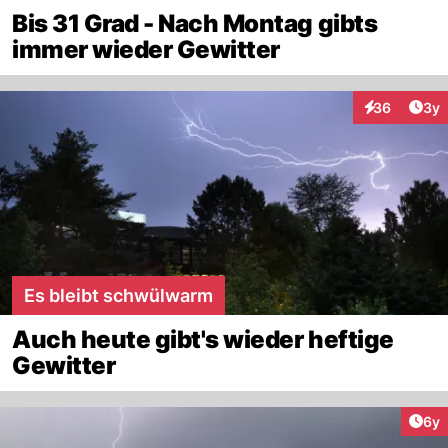
Bis 31 Grad - Nach Montag gibts
immer wieder Gewitter
Arti
36
3y
Interaktionen
Es bleibt schwülwarm
Auch heute gibt's wieder heftige
Gewitter
Arti
6y