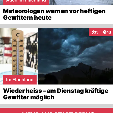
Meteorologen warnen vor heftigen
Gewittern heute
Arti
35
4d
Interaktionen
Im Flachland
Wieder heiss – am Dienstag kräftige
Gewitter möglich