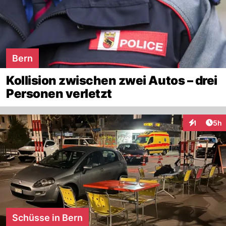
Bern
Kollision zwischen zwei Autos – drei
Personen verletzt
Arti
1
5h
Interaktion
Schüsse in Bern