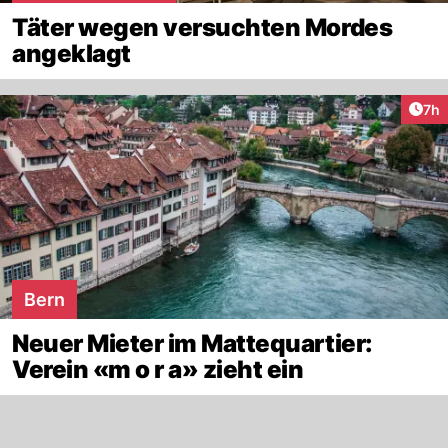
Täter wegen versuchten Mordes
angeklagt
Arti
7h
Bern
Neuer Mieter im Mattequartier:
Verein «m o r a» zieht ein