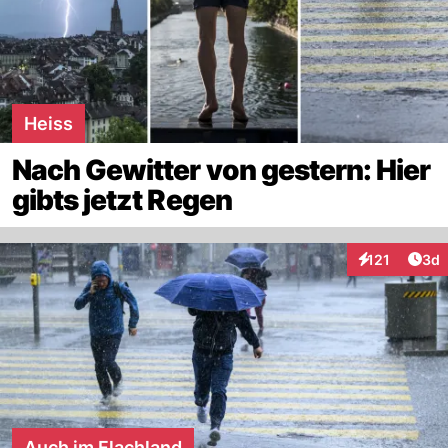
Heiss
Nach Gewitter von gestern: Hier
gibts jetzt Regen
Arti
121
3d
Interaktionen
Auch im Flachland