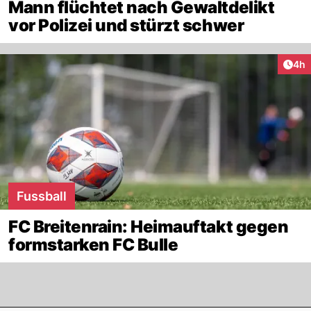
Mann flüchtet nach Gewaltdelikt
vor Polizei und stürzt schwer
Arti
4h
Fussball
FC Breitenrain: Heimauftakt gegen
formstarken FC Bulle