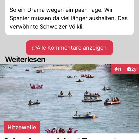
So ein Drama wegen ein paar Tage. Wir
Spanier müssen da viel länger aushalten. Das
verwöhnte Schweizer Völkli.
Alle Kommentare anzeigen
Weiterlesen
Arti
11
2y
Interaktione
Hitzewelle