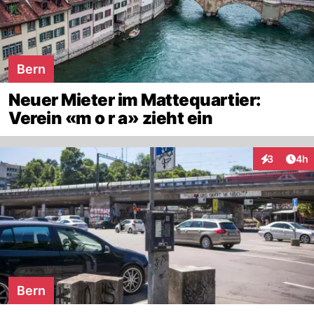
Bern
Neuer Mieter im Mattequartier:
Verein «m o r a» zieht ein
Arti
3
4h
Interaktion
Bern