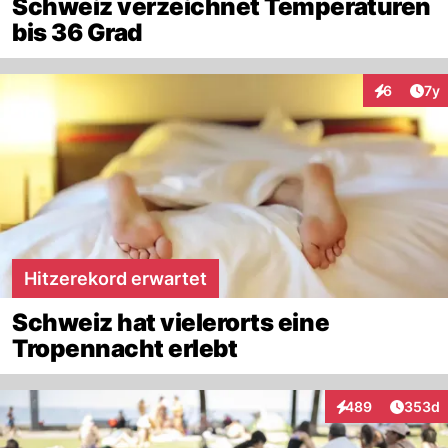
Schweiz verzeichnet Temperaturen
bis 36 Grad
Art
6
7y
Interaktion
Hitzerekord erwartet
Schweiz hat vielerorts eine
Tropennacht erlebt
Artikel
489
353d
Interaktionen