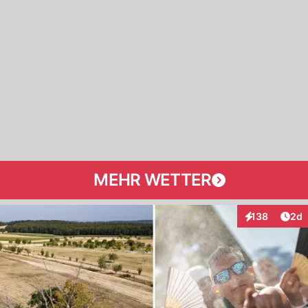
MEHR WETTER
Arti
138
2d
Interaktionen