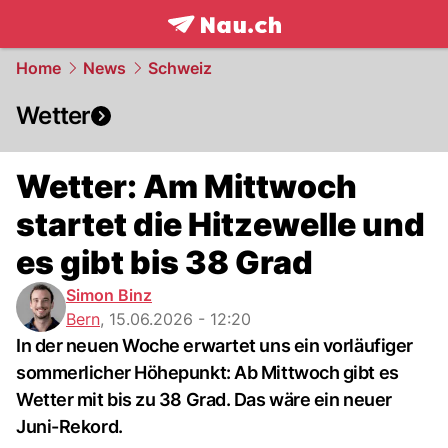
frontpage.
NAU.ch
Home
News
Schweiz
Wetter
Wetter: Am Mittwoch
startet die Hitzewelle und
es gibt bis 38 Grad
Simon Binz
Bern
,
15.06.2026 - 12:20
In der neuen Woche erwartet uns ein vorläufiger
sommerlicher Höhepunkt: Ab Mittwoch gibt es
Wetter mit bis zu 38 Grad. Das wäre ein neuer
Juni-Rekord.