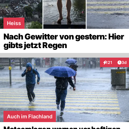
Heiss
Nach Gewitter von gestern: Hier
gibts jetzt Regen
Arti
121
3d
Interaktionen
Auch im Flachland