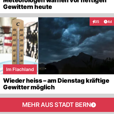
Meteorologen warnen vor heftigen
Gewittern heute
Arti
35
4d
Interaktionen
Im Flachland
Wieder heiss – am Dienstag kräftige
Gewitter möglich
MEHR AUS STADT BERN