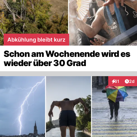
Abkühlung bleibt kurz
Schon am Wochenende wird es
wieder über 30 Grad
Arti
61
2d
Interaktione