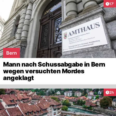
Arti
17'
Bern
Mann nach Schussabgabe in Bern
wegen versuchten Mordes
angeklagt
Arti
2h