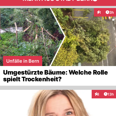
Arti
1
3h
Interaktion
Unfälle in Bern
Umgestürzte Bäume: Welche Rolle
spielt Trockenheit?
Artik
8
13h
Interaktione