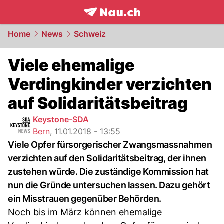
frontpage.
NAU.ch
Home
News
Schweiz
Viele ehemalige
Verdingkinder verzichten
auf Solidaritätsbeitrag
Keystone-SDA
Bern
,
11.01.2018 - 13:55
Viele Opfer fürsorgerischer Zwangsmassnahmen
verzichten auf den Solidaritätsbeitrag, der ihnen
zustehen würde. Die zuständige Kommission hat
nun die Gründe untersuchen lassen. Dazu gehört
ein Misstrauen gegenüber Behörden.
Noch bis im März können ehemalige