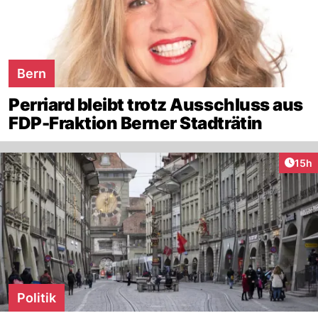
Bern
Perriard bleibt trotz Ausschluss aus
FDP-Fraktion Berner Stadträtin
Artik
15h
Politik