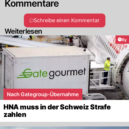
Kommentare
Schreibe einen Kommentar
Weiterlesen
Arti
8y
Nach Gategroup-Übernahme
HNA muss in der Schweiz Strafe
zahlen