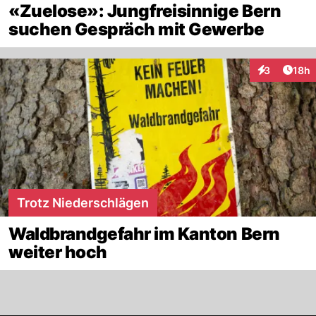
«Zuelose»: Jungfreisinnige Bern
suchen Gespräch mit Gewerbe
Artik
3
18h
Interaktione
Trotz Niederschlägen
Waldbrandgefahr im Kanton Bern
weiter hoch