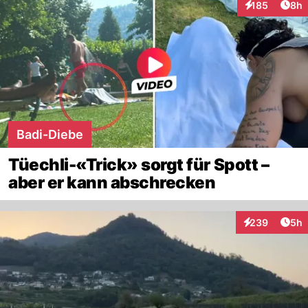
Arti
185
8h
Interaktionen
Badi-Diebe
Tüechli-«Trick» sorgt für Spott –
aber er kann abschrecken
Arti
239
5h
Interaktionen