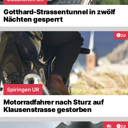
Gotthard-Strassentunnel in zwölf
Nächten gesperrt
Arti
2d
Spiringen UR
Motorradfahrer nach Sturz auf
Klausenstrasse gestorben
Arti
8
2d