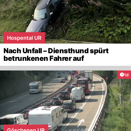
Hospental UR
Nach Unfall – Diensthund spürt
betrunkenen Fahrer auf
Art
1d
Göschenen UR