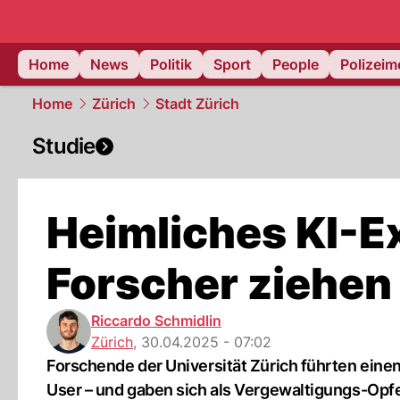
Home
News
Politik
Sport
People
Polizei
Home
Zürich
Stadt Zürich
Studie
Heimliches KI-E
Forscher ziehen
Riccardo Schmidlin
Zürich
,
30.04.2025 - 07:02
Forschende der Universität Zürich führten eine
User – und gaben sich als Vergewaltigungs-Opfe