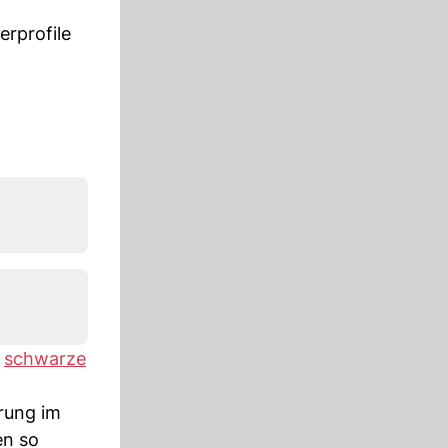
erprofile
e
schwarze
erung im
en so