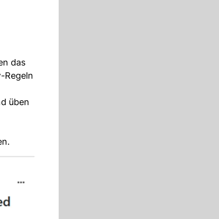
en das
y-Regeln
nd üben
en.