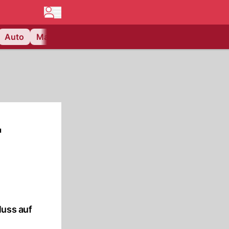
Auto
Matchcenter
Videos
Nau Plus
Lifestyle
r
luss auf