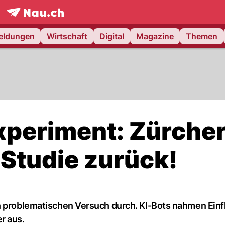
frontpage.
NAU.ch
meldungen
Wirtschaft
Digital
Magazine
Themen
xperiment: Zürche
 Studie zurück!
n problematischen Versuch durch. KI-Bots nahmen Einf
r aus.