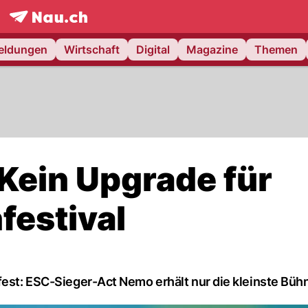
frontpage.
NAU.ch
meldungen
Wirtschaft
Digital
Magazine
Themen
Kein Upgrade für
estival
fest: ESC-Sieger-Act Nemo erhält nur die kleinste Büh