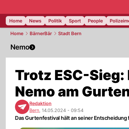
Home
News
Politik
Sport
People
Polizei
Home
BärnerBär
Stadt Bern
Nemo
Trotz ESC-Sieg: 
Nemo am Gurtenf
Redaktion
Bern
,
14.05.2024 - 09:54
Das Gurtenfestival hält an seiner Entscheidung 