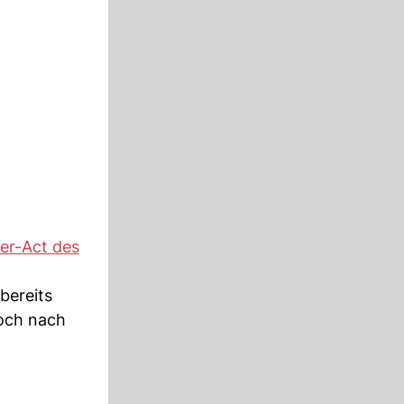
er-Act des
bereits
Doch nach