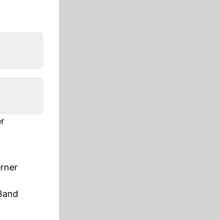
r
erner
 Band