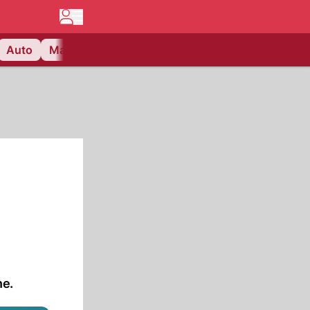
Auto
Matchcenter
Videos
Nau Plus
Lifestyle
ne.