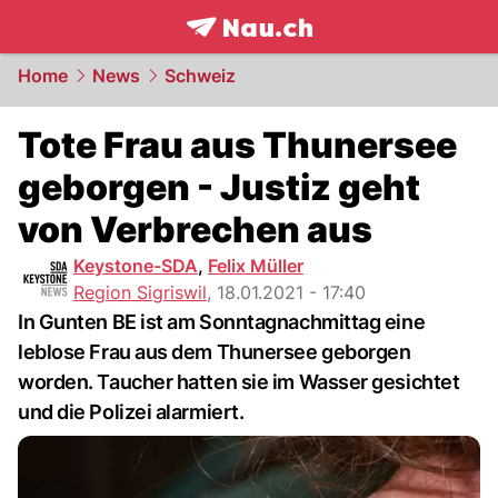
frontpage.
NAU.ch
Home
News
Schweiz
Tote Frau aus Thunersee
geborgen - Justiz geht
von Verbrechen aus
Keystone-SDA
,
Felix Müller
Region Sigriswil
,
18.01.2021 - 17:40
In Gunten BE ist am Sonntagnachmittag eine
leblose Frau aus dem Thunersee geborgen
worden. Taucher hatten sie im Wasser gesichtet
und die Polizei alarmiert.