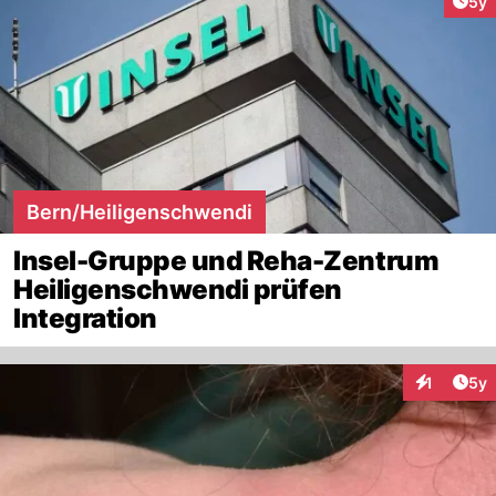
Arti
5y
Bern/Heiligenschwendi
Insel-Gruppe und Reha-Zentrum
Heiligenschwendi prüfen
Integration
Arti
1
5y
Interaktion