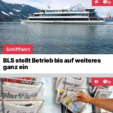
Arti
1
5y
Interaktion
Schifffahrt
BLS stellt Betrieb bis auf weiteres
ganz ein
Arti
2
5y
Interaktion