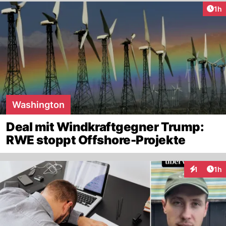
Art
1h
Washington
Deal mit Windkraftgegner Trump:
RWE stoppt Offshore-Projekte
Art
1
1h
Interaktion