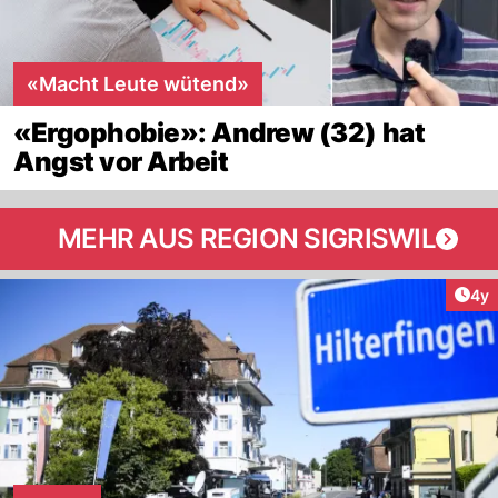
«Macht Leute wütend»
«Ergophobie»: Andrew (32) hat
Angst vor Arbeit
MEHR AUS REGION SIGRISWIL
Arti
4y