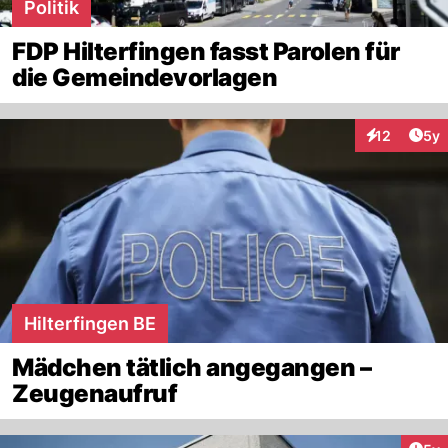
Politik
FDP Hilterfingen fasst Parolen für
die Gemeindevorlagen
Arti
12
5y
Interaktione
Hilterfingen BE
Mädchen tätlich angegangen –
Zeugenaufruf