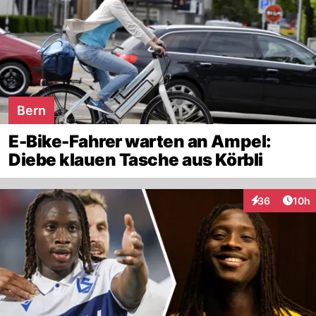
Bern
E-Bike-Fahrer warten an Ampel:
Diebe klauen Tasche aus Körbli
Artik
36
10h
Interaktionen