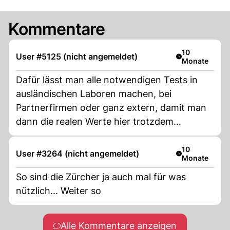
Kommentare
Artikel veröffe
10
User #5125 (nicht angemeldet)
Monate
Dafür lässt man alle notwendigen Tests in
ausländischen Laboren machen, bei
Partnerfirmen oder ganz extern, damit man
dann die realen Werte hier trotzdem
verwenden kann, und sagen kann, WIR
haben in diesem Land keine Versuche an
Artikel veröffe
10
User #3264 (nicht angemeldet)
Monate
Tieren gemacht. Dieses Spielchen kennen wir
doch bereits zur Genüge!
So sind die Zürcher ja auch mal für was
nützlich... Weiter so
Alle Kommentare anzeigen