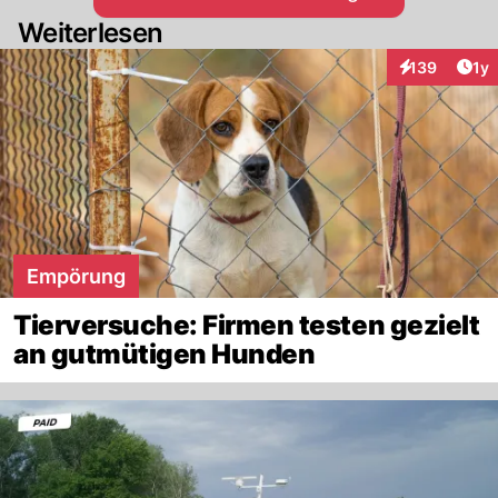
Weiterlesen
Art
139
1y
Interaktionen
Empörung
Tierversuche: Firmen testen gezielt
an gutmütigen Hunden