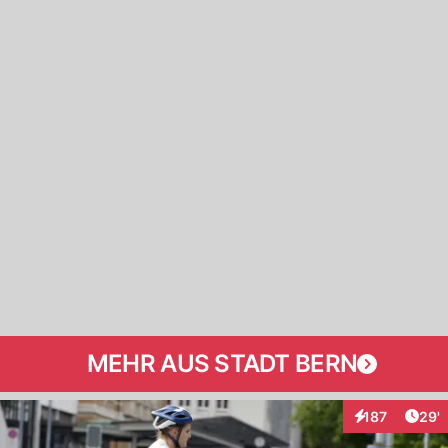
MEHR AUS STADT BERN
Arti
187
29'
Interaktionen