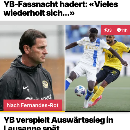
YB-Fassnacht hadert: «Vieles
wiederholt sich...»
Artik
33
11h
Interaktionen
Nach Fernandes-Rot
YB verspielt Auswärtssieg in
Lausanne spät