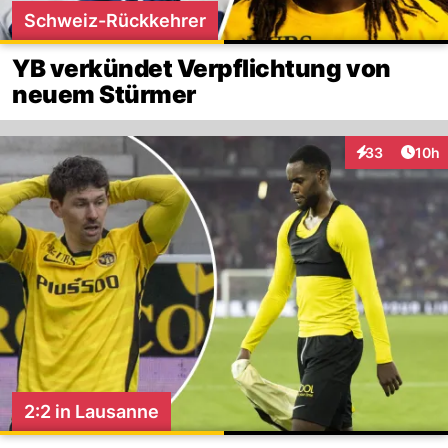
Schweiz-Rückkehrer
YB verkündet Verpflichtung von
neuem Stürmer
Artik
33
10h
Interaktionen
2:2 in Lausanne