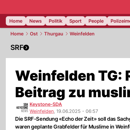
Home
News
Politik
Sport
People
Polizei
Home
Ost
Thurgau
Weinfelden
SRF
Weinfelden TG: 
Beitrag zu musl
Keystone-SDA
Weinfelden
,
19.06.2025 - 06:57
Die SRF-Sendung «Echo der Zeit» soll das Sach
waren geplante Grabfelder für Muslime in Weinf