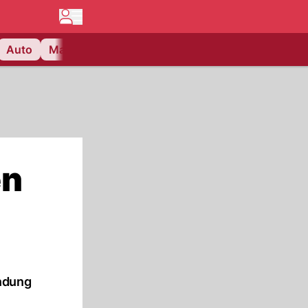
Auto
Matchcenter
Videos
Nau Plus
Lifestyle
en
endung