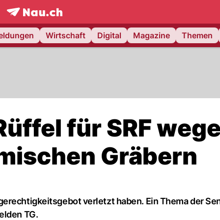
frontpage.
NAU.ch
meldungen
Wirtschaft
Digital
Magazine
Themen
Rüffel für SRF weg
imischen Gräbern
gerechtigkeitsgebot verletzt haben. Ein Thema der S
elden TG.