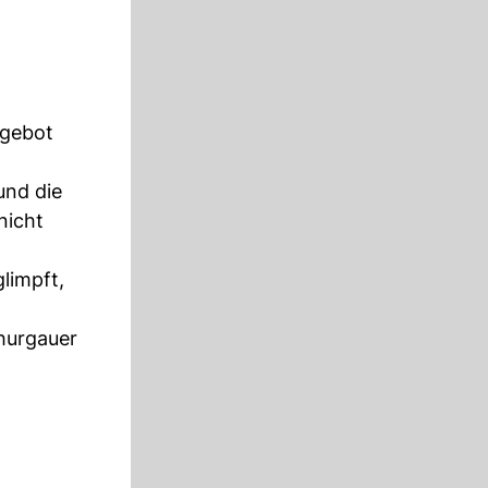
sgebot
und die
nicht
limpft,
Thurgauer