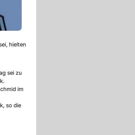
i, hielten
ag sei zu
k.
Schmid im
k, so die