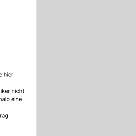
e hier
iker nicht
halb eine
trag