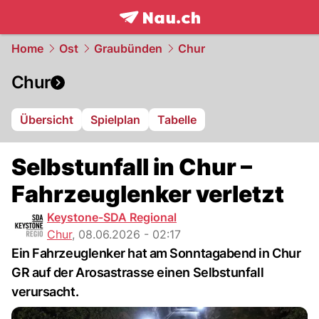
frontpage.
NAU.ch
Home
Ost
Graubünden
Chur
Chur
Übersicht
Spielplan
Tabelle
Selbstunfall in Chur –
Fahrzeuglenker verletzt
Keystone-SDA Regional
Chur
,
08.06.2026 - 02:17
Ein Fahrzeuglenker hat am Sonntagabend in Chur
GR auf der Arosastrasse einen Selbstunfall
verursacht.