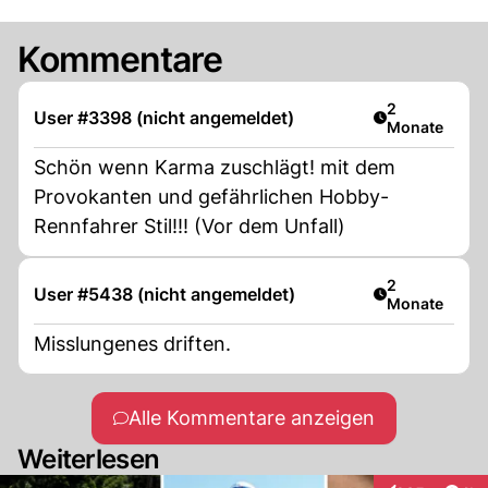
Kommentare
Artikel veröff
2
User #3398 (nicht angemeldet)
Monate
Schön wenn Karma zuschlägt! mit dem
Provokanten und gefährlichen Hobby-
Rennfahrer Stil!!! (Vor dem Unfall)
Artikel veröff
2
User #5438 (nicht angemeldet)
Monate
Misslungenes driften.
Alle Kommentare anzeigen
Weiterlesen