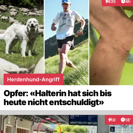
Arti
935
4h
Interaktionen
Herdenhund-Angriff
Opfer: «Halterin hat sich bis
heute nicht entschuldigt»
Arti
10
18'
Interaktionen