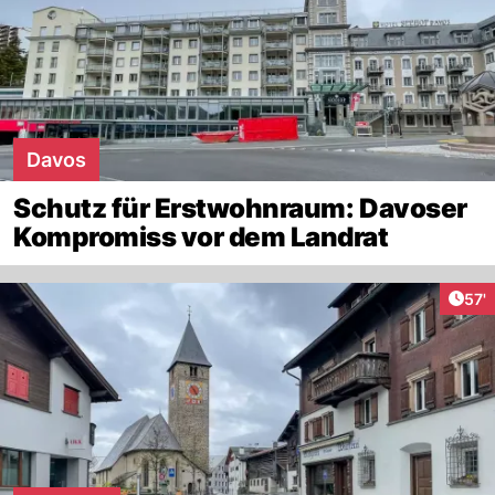
Davos
Schutz für Erstwohnraum: Davoser
Kompromiss vor dem Landrat
Arti
57'