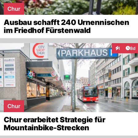
Chur
Ausbau schafft 240 Urnennischen
im Friedhof Fürstenwald
Arti
1
8d
Interaktion
Chur
Chur erarbeitet Strategie für
Mountainbike-Strecken