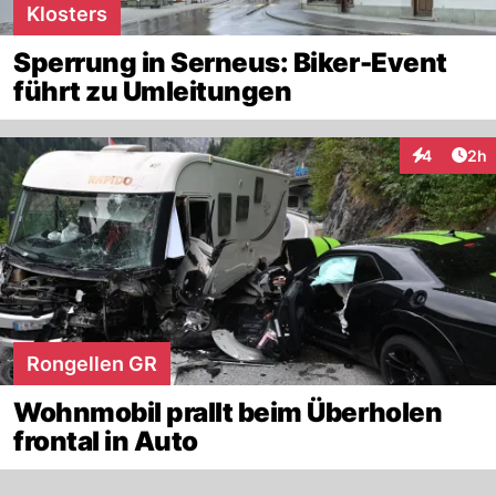
Klosters
Sperrung in Serneus: Biker-Event
führt zu Umleitungen
Arti
4
2h
Interaktion
Rongellen GR
Wohnmobil prallt beim Überholen
frontal in Auto