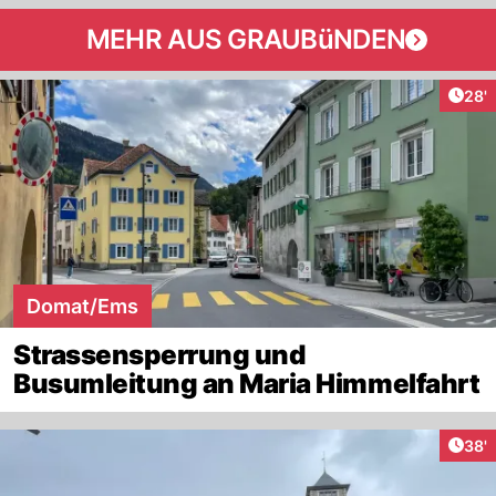
MEHR AUS GRAUBüNDEN
Arti
28'
Domat/Ems
Strassensperrung und
Busumleitung an Maria Himmelfahrt
Arti
38'