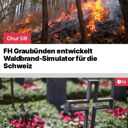
Chur GR
FH Graubünden entwickelt
Waldbrand-Simulator für die
Schweiz
Art
7d