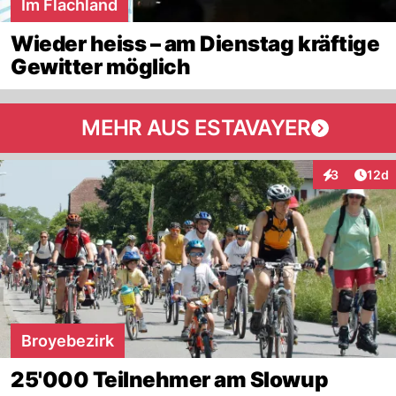
Im Flachland
Wieder heiss – am Dienstag kräftige
Gewitter möglich
MEHR AUS ESTAVAYER
Artik
3
12d
Interaktione
Broyebezirk
25'000 Teilnehmer am Slowup