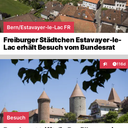
Bern/Estavayer-le-Lac FR
Freiburger Städtchen Estavayer-le-
Lac erhält Besuch vom Bundesrat
Artike
1
116d
Interaktionen
Besuch