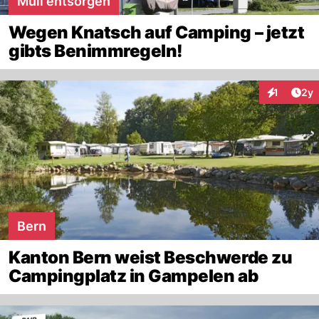
Müll entsorgen
Wegen Knatsch auf Camping – jetzt
gibts Benimmregeln!
Arti
1
2y
Interaktion
Bern
Kanton Bern weist Beschwerde zu
Campingplatz in Gampelen ab