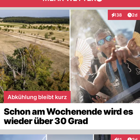
Arti
138
2d
Interaktionen
Abkühlung bleibt kurz
Schon am Wochenende wird es
wieder über 30 Grad
Arti
61
2d