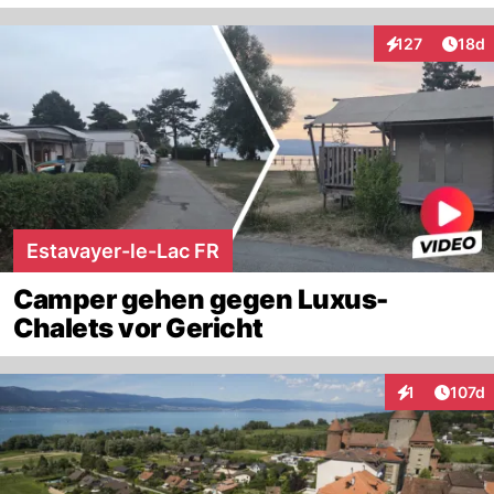
Artik
127
18d
Interaktionen
Estavayer-le-Lac FR
Camper gehen gegen Luxus-
Chalets vor Gericht
Artike
1
107d
Interaktionen