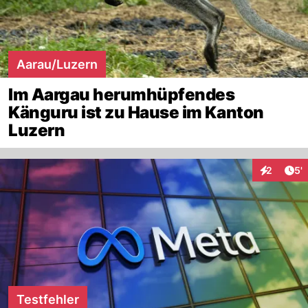
Aarau/Luzern
Im Aargau herumhüpfendes
Känguru ist zu Hause im Kanton
Luzern
Art
2
5'
Interaktio
Testfehler