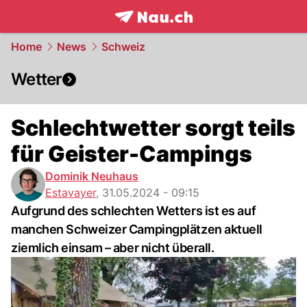
frontpage.
NAU.ch
Home
News
Schweiz
Wetter
Schlechtwetter sorgt teils
für Geister-Campings
Dominik Neuhaus
Estavayer
,
31.05.2024 - 09:15
Aufgrund des schlechten Wetters ist es auf
manchen Schweizer Campingplätzen aktuell
ziemlich einsam – aber nicht überall.