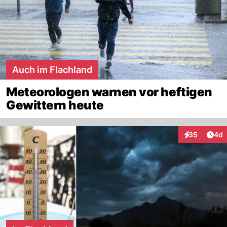
Auch im Flachland
Meteorologen warnen vor heftigen
Gewittern heute
Arti
35
4d
Interaktionen