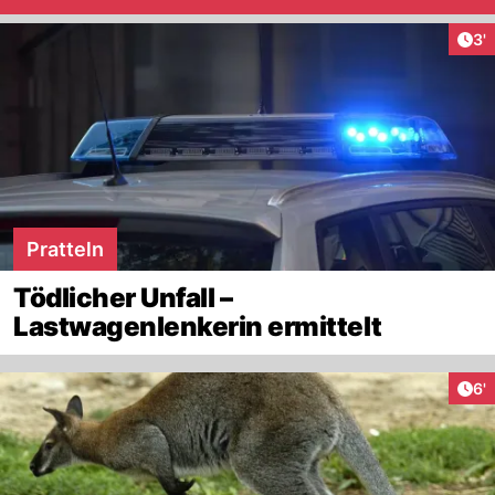
Art
3'
Pratteln
Tödlicher Unfall –
Lastwagenlenkerin ermittelt
Art
6'