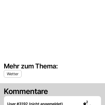
Mehr zum Thema:
Wetter
Kommentare
Artikel verö
2
User #3192 (nicht angemeldet)