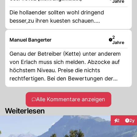
Jahre
Die hollaender sollten wohl dringend
besser,zu ihren kuesten schauen....
Artikel verö
2
Manuel Bangerter
Jahre
Genau der Betreiber (Kette) unter anderem
von Erlach muss sich melden. Abzocke auf
höchstem Niveau. Preise die nichts
rechtfertigen. Bei den Bewertungen der
Plätze wird viel gemunkelt.
Alle Kommentare anzeigen
Weiterlesen
Arti
2
2y
Interaktion