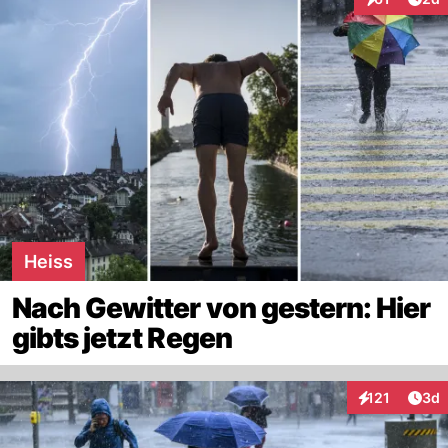
Interaktione
Heiss
Nach Gewitter von gestern: Hier
gibts jetzt Regen
Arti
121
3d
Interaktionen