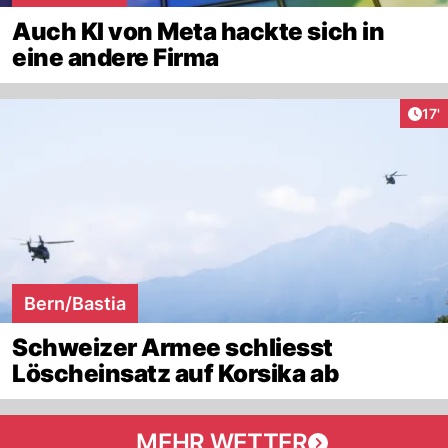
Auch KI von Meta hackte sich in
eine andere Firma
Arti
17'
Bern/Bastia
Schweizer Armee schliesst
Löscheinsatz auf Korsika ab
MEHR WETTER