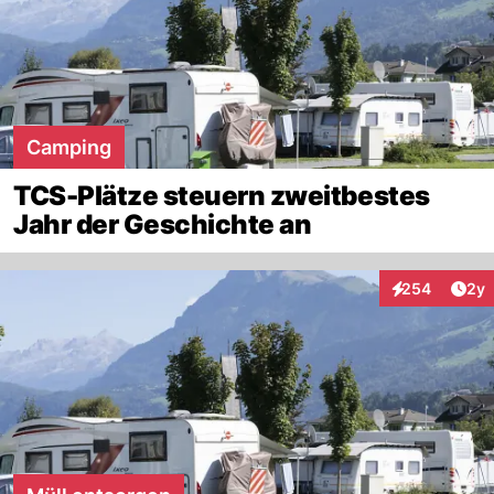
Camping
TCS-Plätze steuern zweitbestes
Jahr der Geschichte an
Arti
254
2y
Interaktionen