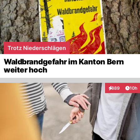
Trotz Niederschlägen
Waldbrandgefahr im Kanton Bern
weiter hoch
Artik
889
10h
Interaktionen