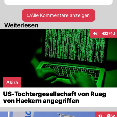
Alle Kommentare anzeigen
Weiterlesen
Artike
8
274d
Interaktionen
Akira
US-Tochtergesellschaft von Ruag
von Hackern angegriffen
Arti
1
5y