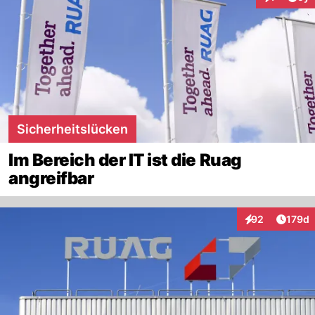
Interaktion
Sicherheitslücken
Im Bereich der IT ist die Ruag
angreifbar
Artike
92
179d
Interaktionen