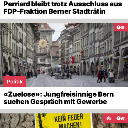
Perriard bleibt trotz Ausschluss aus
FDP-Fraktion Berner Stadträtin
Arti
6h
Politik
«Zuelose»: Jungfreisinnige Bern
suchen Gespräch mit Gewerbe
Arti
3
9h
Interaktion