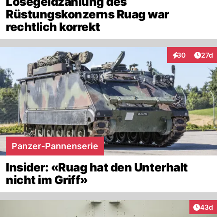
Lösegeldzahlung des
Rüstungskonzerns Ruag war
rechtlich korrekt
Artik
30
27d
Interaktionen
Panzer-Pannenserie
Insider: «Ruag hat den Unterhalt
nicht im Griff»
Artik
43d