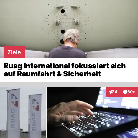
Ziele
Ruag International fokussiert sich
auf Raumfahrt & Sicherheit
Artik
24
60d
Interaktionen