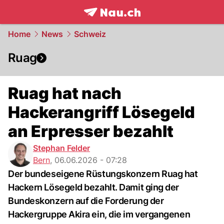
frontpage.
NAU.ch
Home
News
Schweiz
Ruag
Ruag hat nach
Hackerangriff Lösegeld
an Erpresser bezahlt
Stephan Felder
Bern
,
06.06.2026 - 07:28
Der bundeseigene Rüstungskonzern Ruag hat
Hackern Lösegeld bezahlt. Damit ging der
Bundeskonzern auf die Forderung der
Hackergruppe Akira ein, die im vergangenen