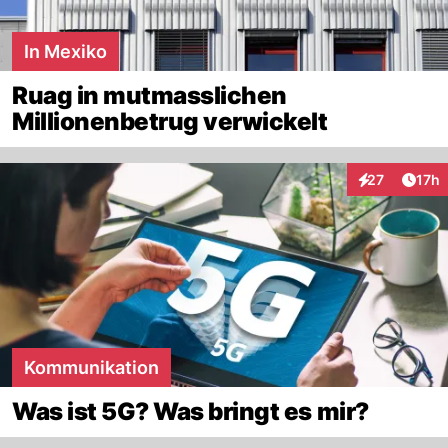
In Mexiko
Ruag in mutmasslichen
Millionenbetrug verwickelt
Artik
27
17h
Interaktionen
Kommunikation
Was ist 5G? Was bringt es mir?