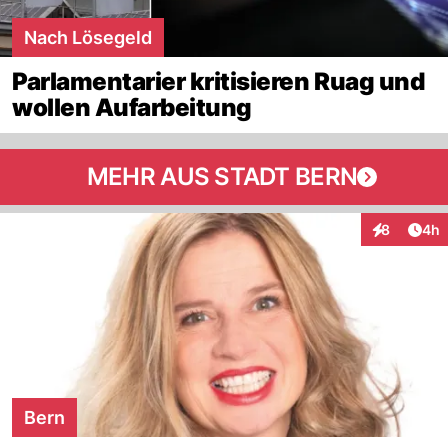
Nach Lösegeld
Parlamentarier kritisieren Ruag und
wollen Aufarbeitung
MEHR AUS STADT BERN
Arti
8
4h
Interaktion
Bern