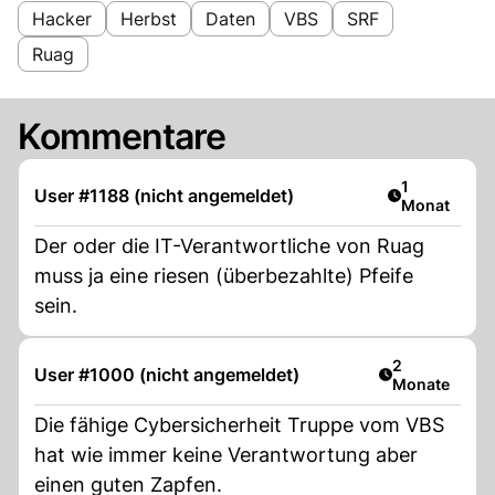
Hacker
Herbst
Daten
VBS
SRF
Ruag
Kommentare
Artikel veröf
1
User #1188 (nicht angemeldet)
Monat
Der oder die IT-Verantwortliche von Ruag
muss ja eine riesen (überbezahlte) Pfeife
sein.
Artikel veröff
2
User #1000 (nicht angemeldet)
Monate
Die fähige Cybersicherheit Truppe vom VBS
hat wie immer keine Verantwortung aber
einen guten Zapfen.