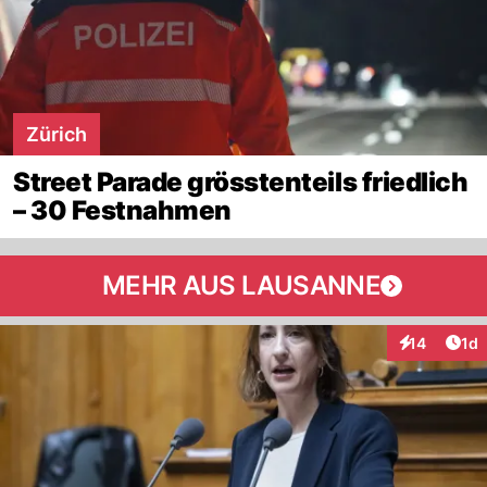
Zürich
Street Parade grösstenteils friedlich
– 30 Festnahmen
MEHR AUS LAUSANNE
Art
14
1d
Interaktione