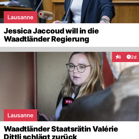
Lausanne
Jessica Jaccoud will in die
Waadtländer Regierung
Arti
8
2d
Interaktion
Lausanne
Waadtländer Staatsrätin Valérie
Dittli schlägt zurück