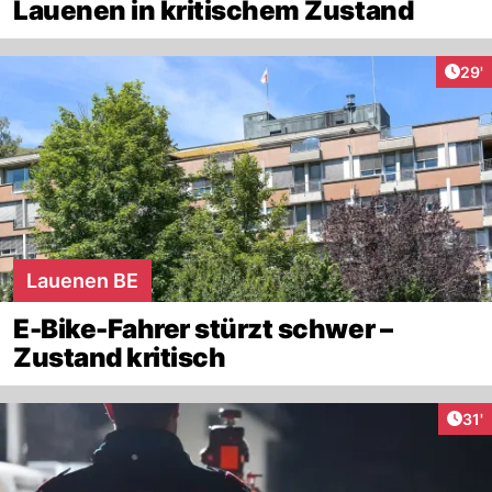
Lauenen in kritischem Zustand
Arti
29'
Lauenen BE
E-Bike-Fahrer stürzt schwer –
Zustand kritisch
Arti
31'