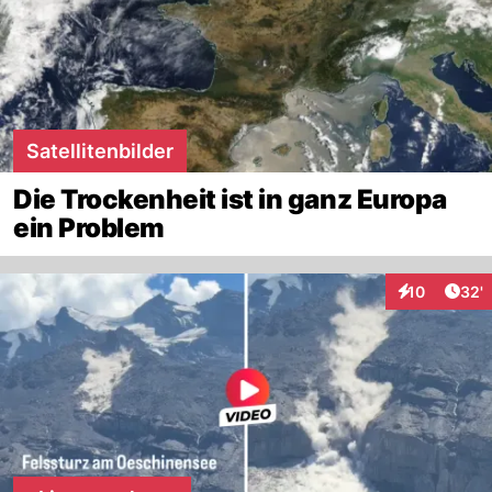
Satellitenbilder
Die Trockenheit ist in ganz Europa
ein Problem
Arti
10
32'
Interaktionen