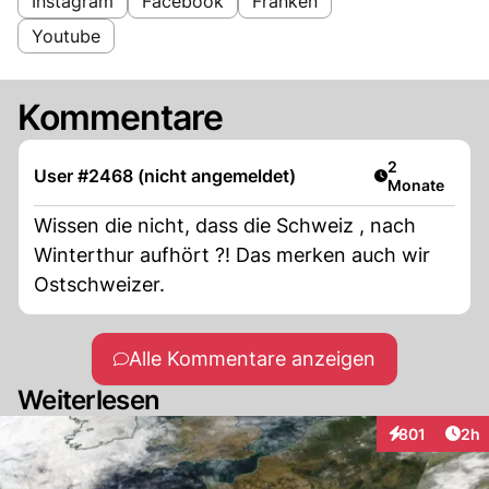
Instagram
Facebook
Franken
Youtube
Kommentare
Artikel veröff
2
User #2468 (nicht angemeldet)
Monate
Wissen die nicht, dass die Schweiz , nach
Winterthur aufhört ?! Das merken auch wir
Ostschweizer.
Alle Kommentare anzeigen
Weiterlesen
Arti
801
2h
Interaktionen