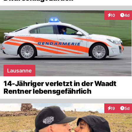
Arti
10
4d
Interaktione
Lausanne
14-Jähriger verletzt in der Waadt
Rentner lebensgefährlich
Arti
19
5d
Interaktione