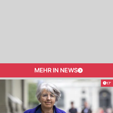
MEHR IN NEWS
Arti
17'