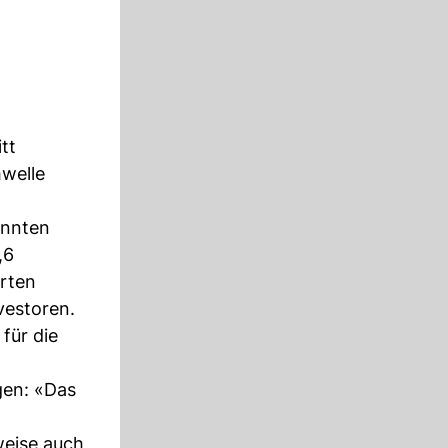
tt
hwelle
annten
,6
erten
vestoren.
für die
gen: «Das
lweise auch