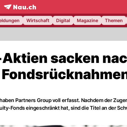
frontpage.
NAU.ch
meldungen
Wirtschaft
Digital
Magazine
Themen
-Aktien sacken na
 Fondsrücknahmen
 haben Partners Group voll erfasst. Nachdem der Zuge
ty-Fonds eingeschränkt hat, sind die Titel an der Sc