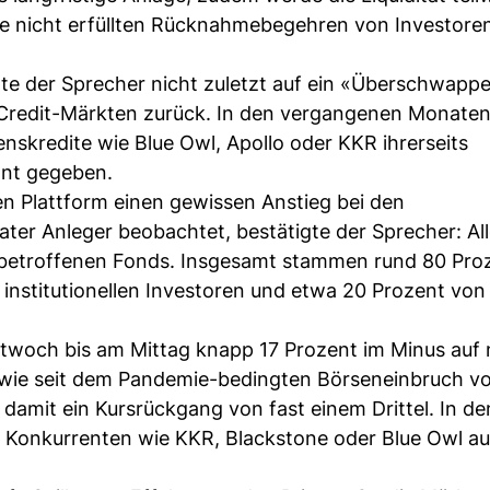
Die nicht erfüllten Rücknahmebegehren von Investor
e der Sprecher nicht zuletzt auf ein «Überschwapp
-Credit-Märkten zurück. In den vergangenen Monaten
nskredite wie Blue Owl, Apollo oder KKR ihrerseits
nt gegeben.
en Plattform einen gewissen Anstieg bei den
er Anleger beobachtet, bestätigte der Sprecher: Al
n betroffenen Fonds. Insgesamt stammen rund 80 Pro
nstitutionellen Investoren und etwa 20 Prozent von
ttwoch bis am Mittag knapp 17 Prozent im Minus auf
ef wie seit dem Pandemie-bedingten Börseneinbruch 
 damit ein Kursrückgang von fast einem Drittel. In d
i Konkurrenten wie KKR, Blackstone oder Blue Owl au