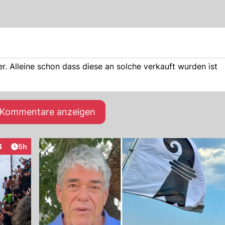
er. Alleine schon dass diese an solche verkauft wurden ist
e Kommentare anzeigen
Artikel veröffentlicht:
4
5h
eraktionen