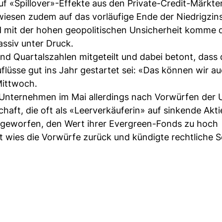
f «Spillover»-Effekte aus den Private-Credit-Märkte
iesen zudem auf das vorläufige Ende der Niedrigzin
d mit der hohen geopolitischen Unsicherheit komme 
ssiv unter Druck.
nd Quartalszahlen mitgeteilt und dabei betont, dass 
üsse gut ins Jahr gestartet sei: «Das können wir a
Mittwoch.
 Unternehmen im Mai allerdings nach Vorwürfen der 
chaft, die oft als «Leerverkäuferin» auf sinkende Akt
rgeworfen, den Wert ihrer Evergreen-Fonds zu hoch
 wies die Vorwürfe zurück und kündigte rechtliche S