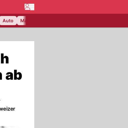
Auto
Matchcenter
Videos
Nau Plus
Lifestyle
ch
 ab
r
hweizer