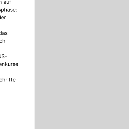
n auf
sphase:
der
das
uch
US-
ienkurse
chritte