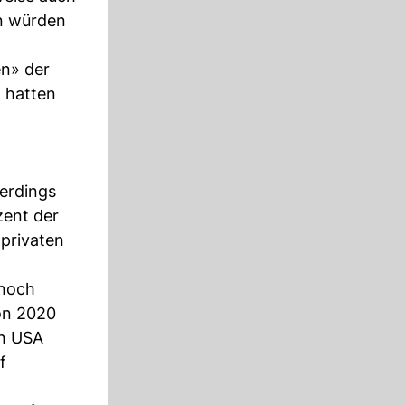
en würden
en» der
 hatten
lerdings
zent der
 privaten
 noch
von 2020
en USA
f