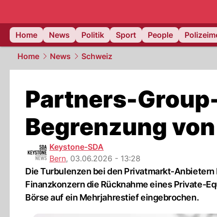
Home
News
Politik
Sport
People
Polizei
Home
News
Schweiz
Partners-Group
Begrenzung von
Keystone-SDA
Bern
,
03.06.2026 - 13:28
Die Turbulenzen bei den Privatmarkt-Anbietern
Finanzkonzern die Rücknahme eines Private-Equi
Börse auf ein Mehrjahrestief eingebrochen.