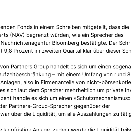
enden Fonds in einem Schreiben mitgeteilt, dass die
ts (NAV) begrenzt würden, wie ein Sprecher des
Nachrichtenagentur Bloomberg bestätigte. Der Schri
9,8 Prozent im zweiten Quartal klar über dieser Sc
 von Partners Group handelt es sich um einen sogen
aufzeitbeschränkung – mit einem Umfang von rund 8
ty-Anlagen, also in Firmenanteile von nicht-börsenkoti
s sich laut dem Sprecher mehrheitlich um private In
zent handle es sich um einen «Schutzmechanismus» 
e der Partners-Group-Sprecher gegenüber der
r über die Liquidität, um alle Auszahlungen zu täti
e langfristige Anlage, zudem werde die Liquidität tei