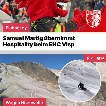
Eishockey
Samuel Martig übernimmt
Hospitality beim EHC Visp
Art
52
1d
Interaktione
Wegen Hitzewelle