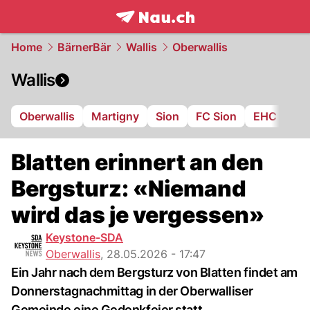
frontpage.
NAU.ch
Home
BärnerBär
Wallis
Oberwallis
Wallis
Oberwallis
Martigny
Sion
FC Sion
EHC Visp
Blatten erinnert an den
Bergsturz: «Niemand
wird das je vergessen»
Keystone-SDA
Oberwallis
,
28.05.2026 - 17:47
Ein Jahr nach dem Bergsturz von Blatten findet am
Donnerstagnachmittag in der Oberwalliser
Gemeinde eine Gedenkfeier statt.