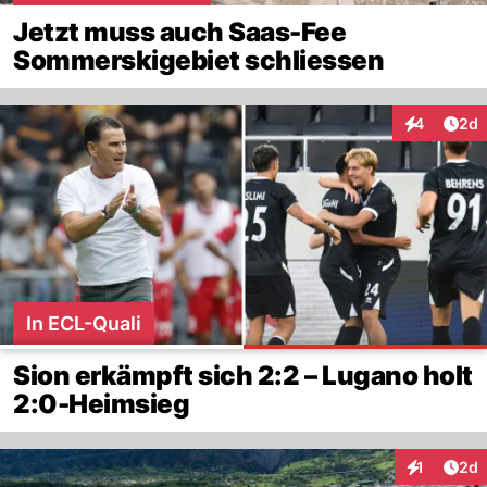
Jetzt muss auch Saas-Fee
Sommerskigebiet schliessen
Arti
4
2d
Interaktion
In ECL-Quali
Sion erkämpft sich 2:2 – Lugano holt
2:0-Heimsieg
Arti
1
2d
Interaktion