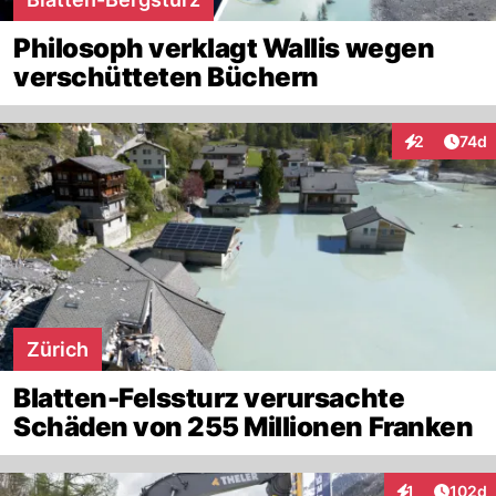
Philosoph verklagt Wallis wegen
verschütteten Büchern
Artik
2
74d
Interaktione
Zürich
Blatten-Felssturz verursachte
Schäden von 255 Millionen Franken
Artike
1
102d