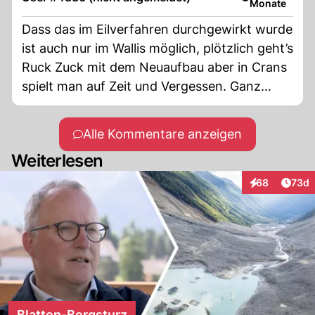
Monate
Dass das im Eilverfahren durchgewirkt wurde
ist auch nur im Wallis möglich, plötzlich geht’s
Ruck Zuck mit dem Neuaufbau aber in Crans
spielt man auf Zeit und Vergessen. Ganz
Himmeltraurig dieses Affentheater.
Alle Kommentare anzeigen
Weiterlesen
Artik
68
73d
Interaktionen
Blatten-Bergsturz