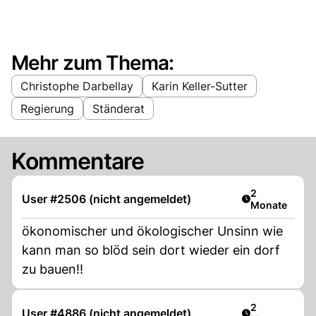
Mehr zum Thema:
Christophe Darbellay
Karin Keller-Sutter
Regierung
Ständerat
Kommentare
Artikel veröff
2
User #2506 (nicht angemeldet)
Monate
ökonomischer und ökologischer Unsinn wie
kann man so blöd sein dort wieder ein dorf
zu bauen!!
Artikel veröff
2
User #4886 (nicht angemeldet)