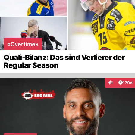
«Overtime»
Quali-Bilanz: Das sind Verlierer der
Regular Season
Artike
1
179d
Interaktionen