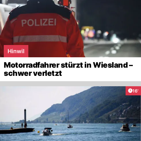
Hinwil
Motorradfahrer stürzt in Wiesland –
schwer verletzt
Arti
16'