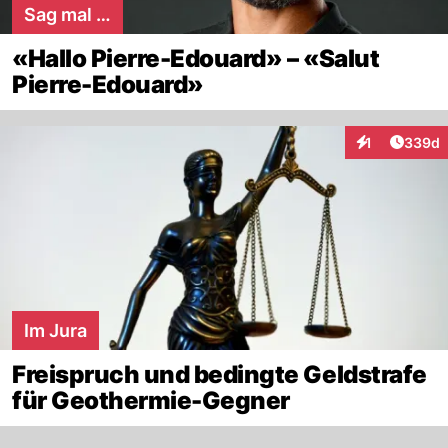
Sag mal …
«Hallo Pierre-Edouard» – «Salut
Pierre-Edouard»
Artikel
1
339d
Interaktionen
Im Jura
Freispruch und bedingte Geldstrafe
für Geothermie-Gegner