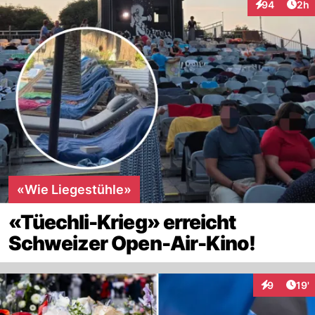
Arti
94
2h
Interaktionen
«Wie Liegestühle»
«Tüechli-Krieg» erreicht
Schweizer Open-Air-Kino!
Arti
9
19'
Interaktion