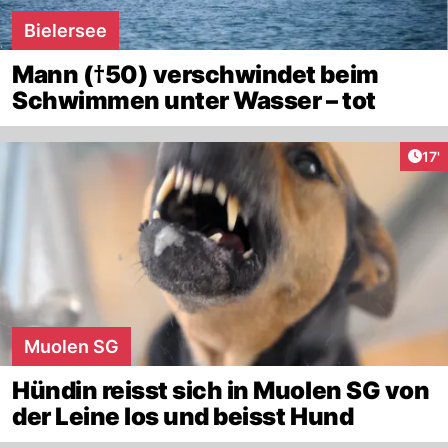
Bielersee
Mann (†50) verschwindet beim
Schwimmen unter Wasser – tot
Arti
17'
Muolen SG
Hündin reisst sich in Muolen SG von
der Leine los und beisst Hund