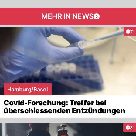
MEHR IN NEWS
Art
7'
Hamburg/Basel
Covid-Forschung: Treffer bei
überschiessenden Entzündungen
Art
8'