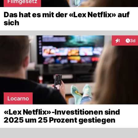
Filmgesetz
Das hat es mit der «Lex Netflix» auf
sich
Arti
1
3d
Interaktion
Locarno
«Lex Netflix»-Investitionen sind
2025 um 25 Prozent gestiegen