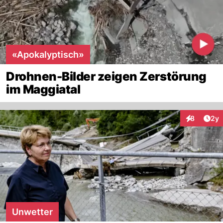
«Apokalyptisch»
Drohnen-Bilder zeigen Zerstörung
im Maggiatal
Arti
8
2y
Interaktion
Unwetter