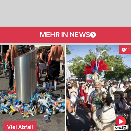
MEHR IN NEWS
Art
1'
Viel Abfall