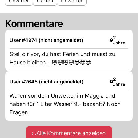
Gewitter
Garten
Unwetter
Kommentare
Artikel verö
2
User #4974 (nicht angemeldet)
Jahre
Stell dir vor, du hast Ferien und musst zu
Hause bleiben... 🤣🤣🤣🤣😎😎😎
Artikel verö
2
User #2645 (nicht angemeldet)
Jahre
Waren vor dem Unwetter im Maggia und
haben für 1 Liter Wasser 9.- bezahlt? Noch
Fragen.
Alle Kommentare anzeigen