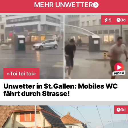
MEHR UNWETTER
Arti
15
3d
Interaktione
«Toi toi toi»
Unwetter in St.Gallen: Mobiles WC
fährt durch Strasse!
Arti
3d