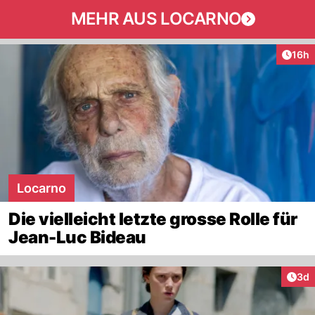
MEHR AUS LOCARNO
Artik
16h
Locarno
Die vielleicht letzte grosse Rolle für
Jean-Luc Bideau
Arti
3d