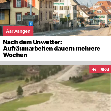
Aarwangen
Nach dem Unwetter:
Aufräumarbeiten dauern mehrere
Wochen
Arti
2
5d
Interaktion