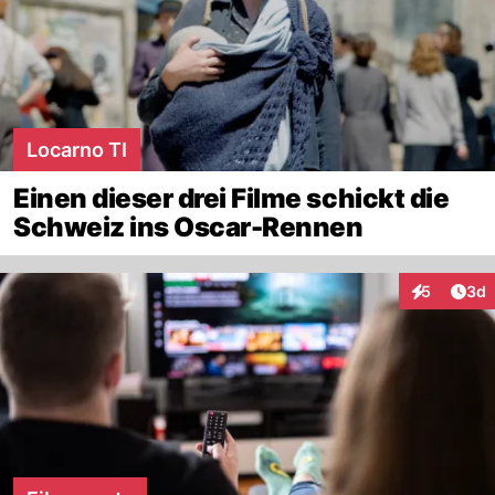
Locarno TI
Einen dieser drei Filme schickt die
Schweiz ins Oscar-Rennen
Arti
5
3d
Interaktion