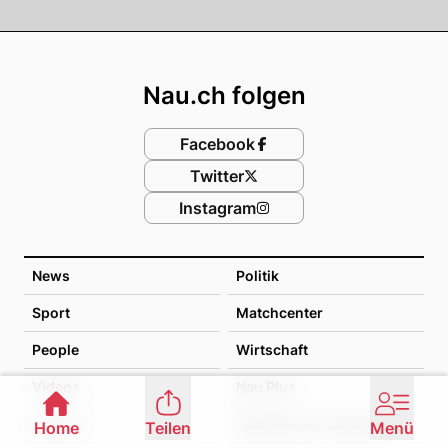
Footer
Nau.ch folgen
Facebook
Twitter
Instagram
News
Politik
Sport
Matchcenter
People
Wirtschaft
Videos
Nau Plus
Games
Stimmen der Schweiz
Home
Teilen
Menü