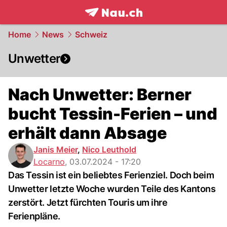
frontpage.
NAU.ch
Home
News
Schweiz
Unwetter
Nach Unwetter: Berner
bucht Tessin-Ferien – und
erhält dann Absage
Janis Meier
,
Nico Leuthold
Locarno
,
03.07.2024 - 17:20
Das Tessin ist ein beliebtes Ferienziel. Doch beim
Unwetter letzte Woche wurden Teile des Kantons
zerstört. Jetzt fürchten Touris um ihre
Ferienpläne.