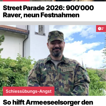
Street Parade 2026: 900'000
Raver, neun Festnahmen
Art
2'
Schiessübungs-Angst
So hilft Armeeseelsorger den