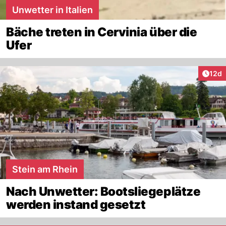
Unwetter in Italien
Bäche treten in Cervinia über die
Ufer
Artik
12d
Stein am Rhein
Nach Unwetter: Bootsliegeplätze
werden instand gesetzt