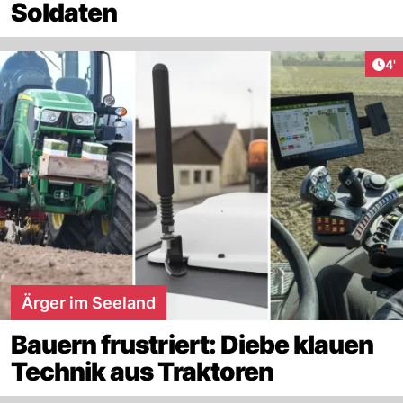
Soldaten
Art
4'
Ärger im Seeland
Bauern frustriert: Diebe klauen
Technik aus Traktoren