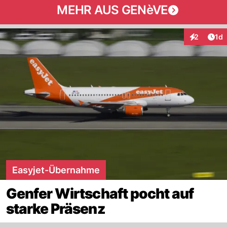
MEHR AUS GENèVE
Art
2
1d
Interaktion
Easyjet-Übernahme
Genfer Wirtschaft pocht auf
starke Präsenz