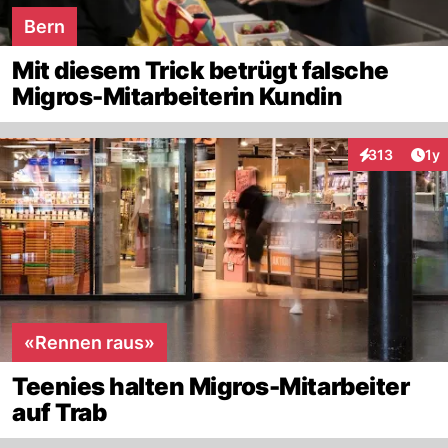
Bern
Mit diesem Trick betrügt falsche
Migros-Mitarbeiterin Kundin
Art
313
1y
Interaktionen
«Rennen raus»
Teenies halten Migros-Mitarbeiter
auf Trab