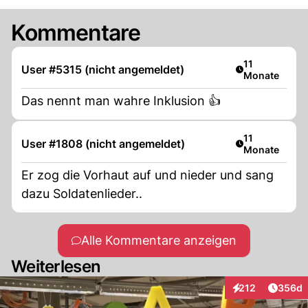
Kommentare
Artikel veröffe
11
User #5315 (nicht angemeldet)
Monate
Das nennt man wahre Inklusion 👍
Artikel veröffe
11
User #1808 (nicht angemeldet)
Monate
Er zog die Vorhaut auf und nieder und sang
dazu Soldatenlieder..
Alle Kommentare anzeigen
Weiterlesen
Artikel
212
356d
Interaktionen