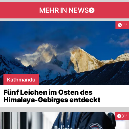
MEHR IN NEWS
Arti
11'
Kathmandu
Fünf Leichen im Osten des
Himalaya-Gebirges entdeckt
Arti
31'