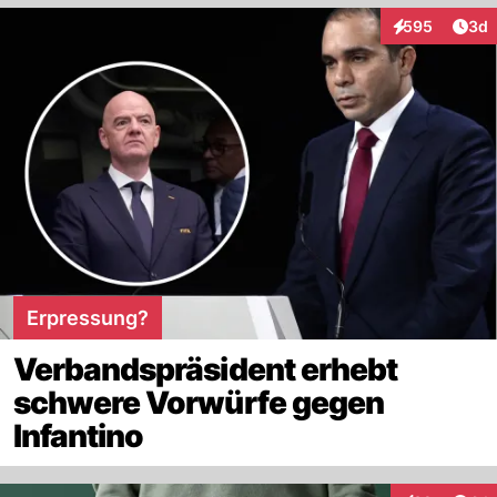
Arti
595
3d
Interaktionen
Erpressung?
Verbandspräsident erhebt
schwere Vorwürfe gegen
Infantino