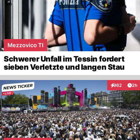
Mezzovico TI
Schwerer Unfall im Tessin fordert
sieben Verletzte und langen Stau
Arti
962
2h
Interaktionen