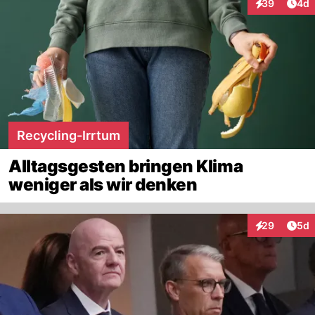
Arti
39
4d
Interaktionen
Recycling-Irrtum
Alltagsgesten bringen Klima
weniger als wir denken
Arti
29
5d
Interaktionen