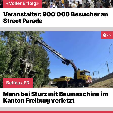
«Voller Erfolg»
Veranstalter: 900'000 Besucher an
Street Parade
Arti
2h
Belfaux FR
Mann bei Sturz mit Baumaschine im
Kanton Freiburg verletzt