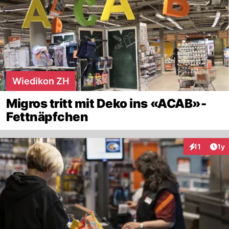
Wiedikon ZH
Migros tritt mit Deko ins «ACAB»-
Fettnäpfchen
Art
11
1y
Interaktione