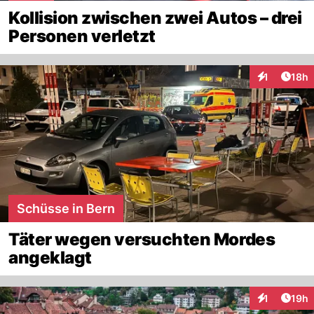
Kollision zwischen zwei Autos – drei
Personen verletzt
Artik
1
18h
Interaktione
Schüsse in Bern
Täter wegen versuchten Mordes
angeklagt
Artik
1
19h
Interaktione