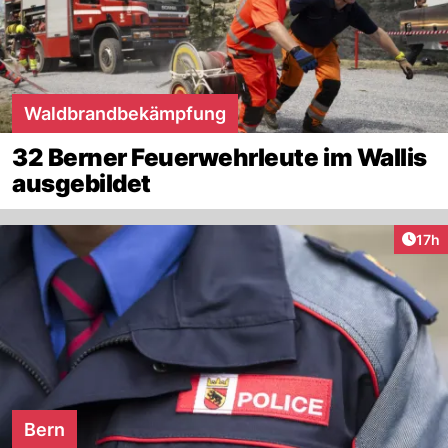
Waldbrandbekämpfung
32 Berner Feuerwehrleute im Wallis
ausgebildet
Artik
17h
Bern