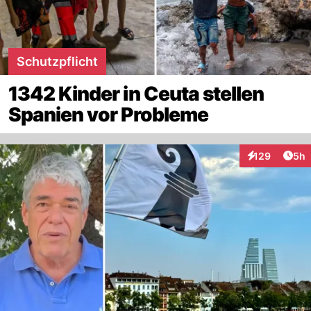
Schutzpflicht
1342 Kinder in Ceuta stellen
Spanien vor Probleme
Arti
129
5h
Interaktionen