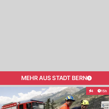
MEHR AUS STADT BERN
Artik
4
15h
Interaktione