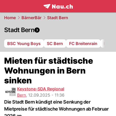
frontpage.
NAU.ch
Home
BärnerBär
Stadt Bern
Stadt Bern
BSC Young Boys
SC Bern
FC Breitenrain
BSV B
Mieten für städtische
Wohnungen in Bern
sinken
Keystone-SDA Regional
Bern
,
12.09.2025 - 11:36
Die Stadt Bern kündigt eine Senkung der
Mietpreise für städtische Wohnungen ab Februar
2026 an.