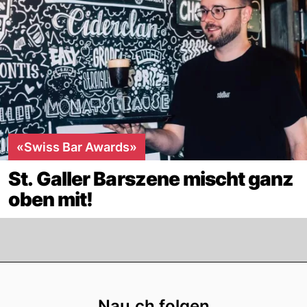
«Swiss Bar Awards»
St. Galler Barszene mischt ganz
oben mit!
Footer
Nau.ch folgen