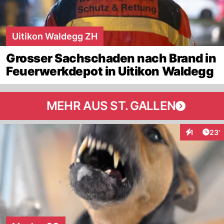
Uitikon Waldegg ZH
Grosser Sachschaden nach Brand in
Feuerwerkdepot in Uitikon Waldegg
MEHR AUS ST. GALLEN
Arti
1
23'
Interaktion