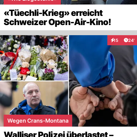
«Tüechli-Krieg» erreicht
Schweizer Open-Air-Kino!
Arti
15
24'
Interaktionen
Wegen Crans-Montana
Walliser Polizei überlastet –