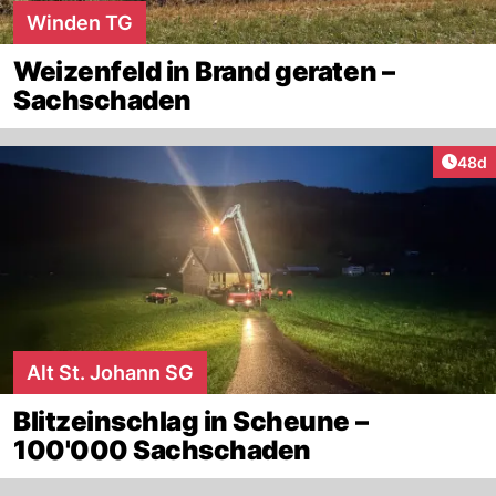
Winden TG
Weizenfeld in Brand geraten –
Sachschaden
Artik
48d
Alt St. Johann SG
Blitzeinschlag in Scheune –
100'000 Sachschaden