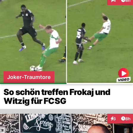
4
8h
Interaktion
Joker-Traumtore
So schön treffen Frokaj und
Witzig für FCSG
Arti
3
8h
Interaktion