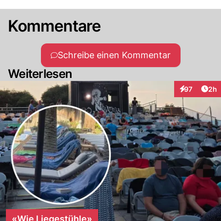
Kommentare
Schreibe einen Kommentar
Weiterlesen
Arti
97
2h
Interaktionen
«Wie Liegestühle»