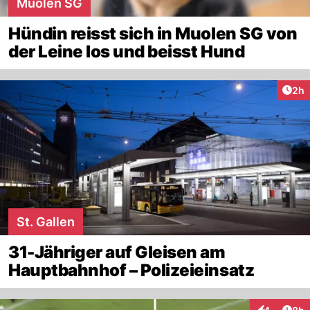
Muolen SG
Hündin reisst sich in Muolen SG von
der Leine los und beisst Hund
Arti
2h
St. Gallen
31-Jähriger auf Gleisen am
Hauptbahnhof – Polizeieinsatz
Arti