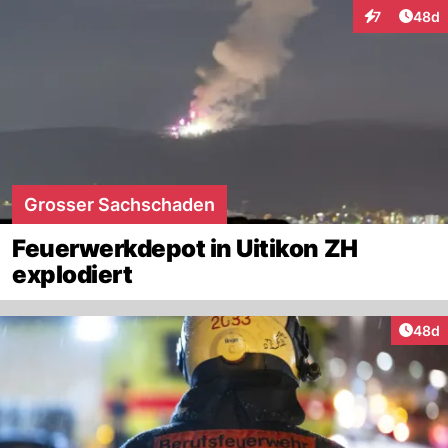
Artik
7
48d
Interaktionen
Grosser Sachschaden
Feuerwerkdepot in Uitikon ZH
explodiert
Artik
48d