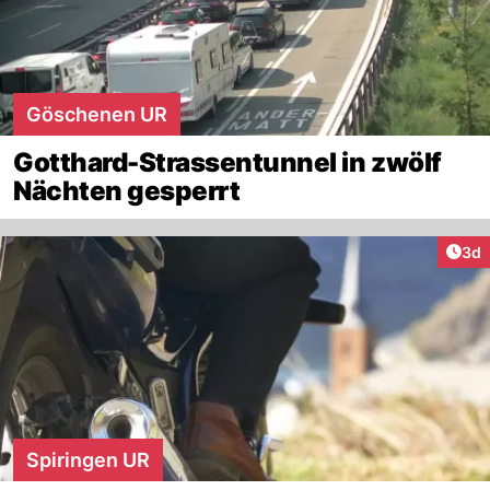
Göschenen UR
Gotthard-Strassentunnel in zwölf
Nächten gesperrt
Arti
3d
Spiringen UR