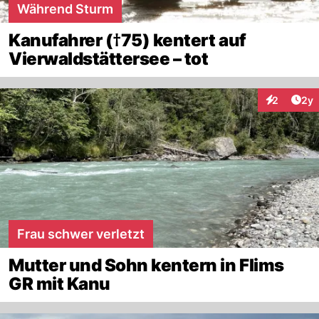
Während Sturm
Kanufahrer (†75) kentert auf
Vierwaldstättersee – tot
Arti
2
2y
Interaktion
Frau schwer verletzt
Mutter und Sohn kentern in Flims
GR mit Kanu