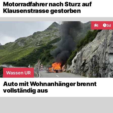
Motorradfahrer nach Sturz auf
Klausenstrasse gestorben
Arti
8
3d
Interaktion
Wassen UR
Auto mit Wohnanhänger brennt
vollständig aus