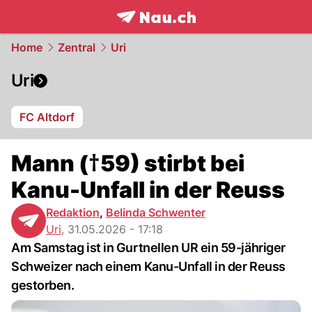
frontpage.
NAU.ch
Home
Zentral
Uri
Uri
FC Altdorf
Mann (†59) stirbt bei
Kanu-Unfall in der Reuss
Redaktion
,
Belinda Schwenter
Uri
,
31.05.2026 - 17:18
Am Samstag ist in Gurtnellen UR ein 59-jähriger
Schweizer nach einem Kanu-Unfall in der Reuss
gestorben.