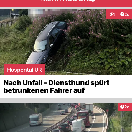
Arti
4
2d
Interaktion
Hospental UR
Nach Unfall – Diensthund spürt
betrunkenen Fahrer auf
Arti
2d