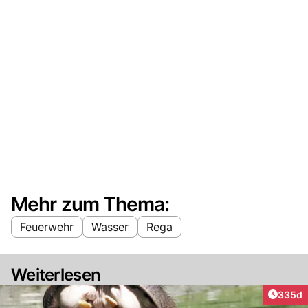
Mehr zum Thema:
Feuerwehr
Wasser
Rega
Weiterlesen
Artikel
335d