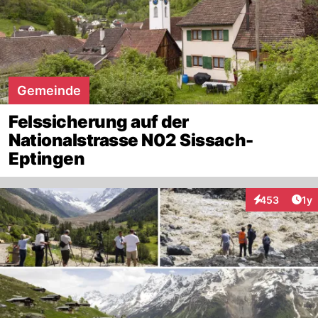
Gemeinde
Felssicherung auf der
Nationalstrasse N02 Sissach-
Eptingen
Art
453
1y
Interaktionen