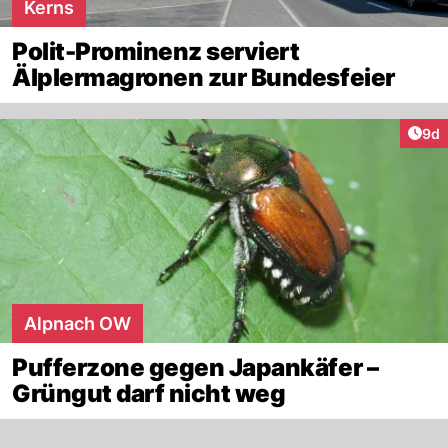
Kerns
Polit-Prominenz serviert
Älplermagronen zur Bundesfeier
Arti
9d
Alpnach OW
Pufferzone gegen Japankäfer –
Grüngut darf nicht weg