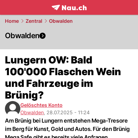
frontpage.
NAU.ch
Home
Zentral
Obwalden
Obwalden
Lungern OW: Bald
100'000 Flaschen Wein
und Fahrzeuge im
Brünig?
Gelöschtes Konto
Obwalden
,
28.07.2025 - 11:24
Am Brünig bei Lungern entstehen Mega-Tresore
im Berg für Kunst, Gold und Autos. Für den Brünig
Mega Safe gibt es bereits viele Anfragen.