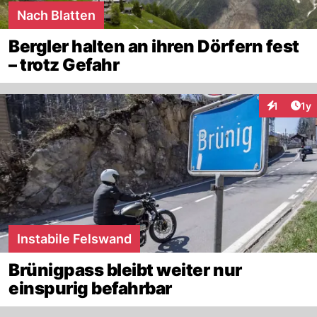
Nach Blatten
Bergler halten an ihren Dörfern fest
– trotz Gefahr
Art
1
1y
Interaktion
Instabile Felswand
Brünigpass bleibt weiter nur
einspurig befahrbar