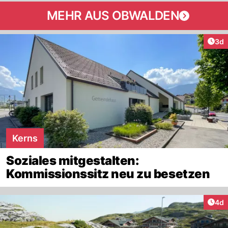
MEHR AUS OBWALDEN
Arti
3d
Kerns
Soziales mitgestalten:
Kommissionssitz neu zu besetzen
Arti
4d