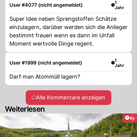
Artikel ver
1
User #4077 (nicht angemeldet)
Jahr
Super Idee neben Sprengstoffen Schätze
einzulagern, darüber werden sich die Anlieger
bestimmt freuen wenn es dann im Unfall
Moment wertvolle Dinge regent.
Artikel ver
1
User #1999 (nicht angemeldet)
Jahr
Darf man Atommüll lagern?
Alle Kommentare anzeigen
Weiterlesen
Arti
4y