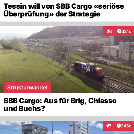
Tessin will von SBB Cargo «seriöse
Überprüfung» der Strategie
Artike
3
321d
Interaktionen
Strukturwandel
SBB Cargo: Aus für Brig, Chiasso
und Buchs?
Artikel
7
345d
Interaktionen