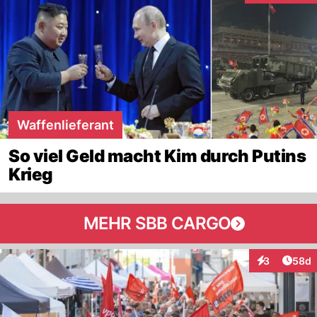
Waffenlieferant
So viel Geld macht Kim durch Putins
Krieg
MEHR SBB CARGO
Artik
3
58d
Interaktionen