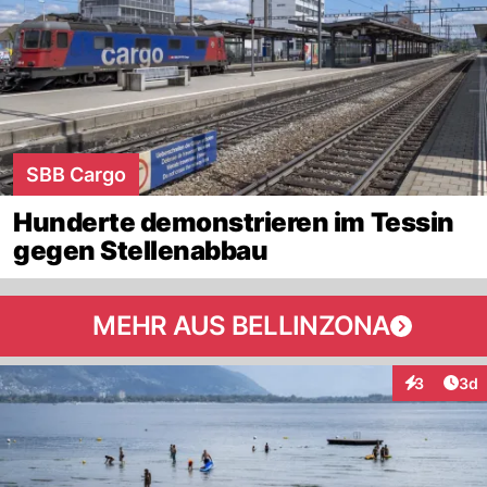
SBB Cargo
Hunderte demonstrieren im Tessin
gegen Stellenabbau
MEHR AUS BELLINZONA
Arti
3
3d
Interaktion