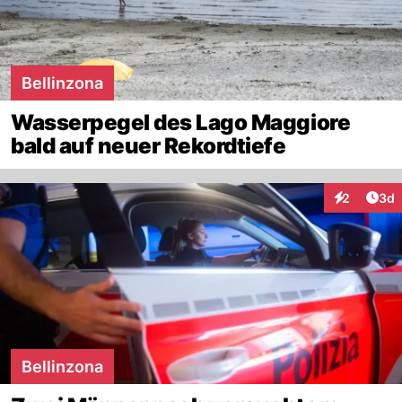
Bellinzona
Wasserpegel des Lago Maggiore
bald auf neuer Rekordtiefe
Arti
2
3d
Interaktion
Bellinzona