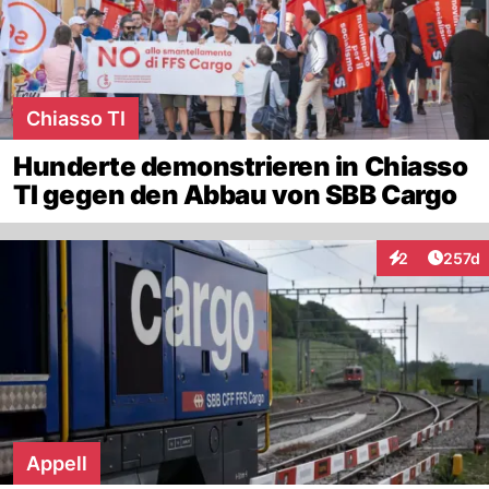
Chiasso TI
Hunderte demonstrieren in Chiasso
TI gegen den Abbau von SBB Cargo
Artike
2
257d
Interaktionen
Appell