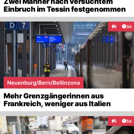
Zwei Männer nach versuchtem
Einbruch im Tessin festgenommen
Arti
6
3d
Interaktion
Neuenburg/Bern/Bellinzona
Mehr Grenzgängerinnen aus
Frankreich, weniger aus Italien
Arti
5
5d
Interaktion