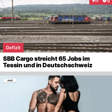
Art
14
1y
Interaktione
Defizit
SBB Cargo streicht 65 Jobs im
Tessin und in Deutschschweiz