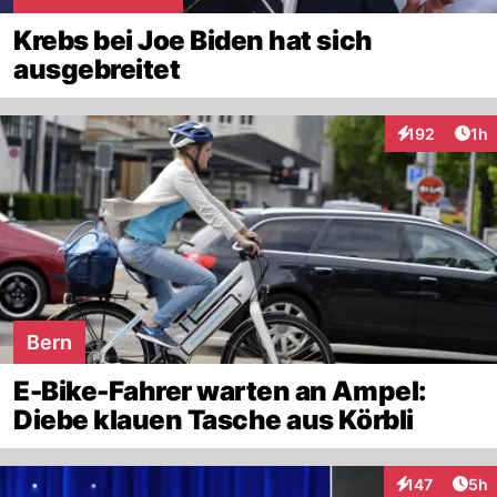
Krebs bei Joe Biden hat sich
ausgebreitet
Art
192
1h
Interaktionen
Bern
E-Bike-Fahrer warten an Ampel:
Diebe klauen Tasche aus Körbli
Arti
147
5h
Interaktionen