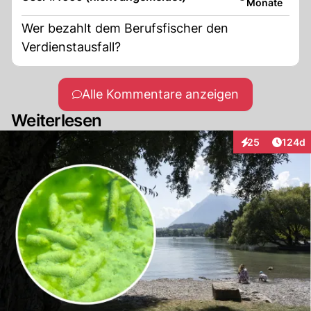
Monate
Wer bezahlt dem Berufsfischer den
Verdienstausfall?
Alle Kommentare anzeigen
Weiterlesen
Artike
25
124d
Interaktionen