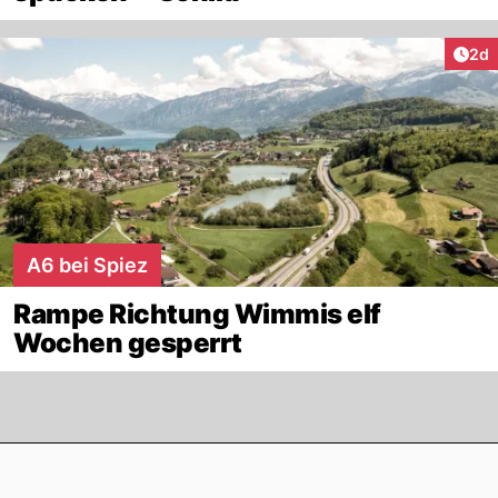
Arti
2d
A6 bei Spiez
Rampe Richtung Wimmis elf
Wochen gesperrt
Footer