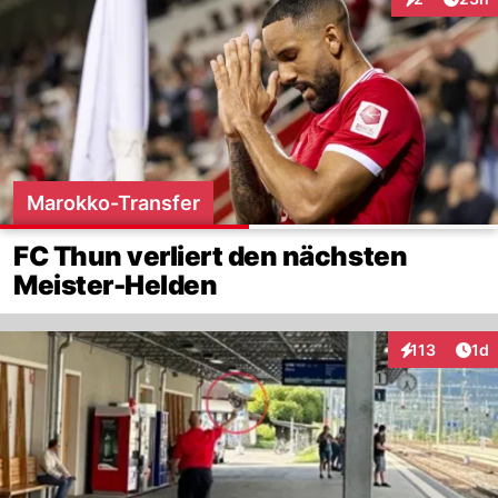
Interaktionen
Marokko-Transfer
FC Thun verliert den nächsten
Meister-Helden
Art
113
1d
Interaktionen