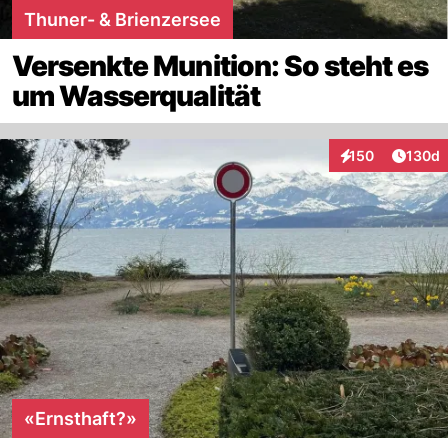
Thuner- & Brienzersee
Versenkte Munition: So steht es
um Wasserqualität
Artike
150
130d
Interaktionen
«Ernsthaft?»