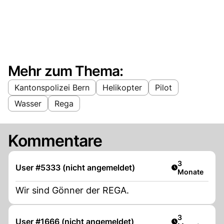
Mehr zum Thema:
Kantonspolizei Bern
Helikopter
Pilot
Wasser
Rega
Kommentare
Artikel veröff
3
User #5333 (nicht angemeldet)
Monate
Wir sind Gönner der REGA.
Artikel veröff
3
User #1666 (nicht angemeldet)