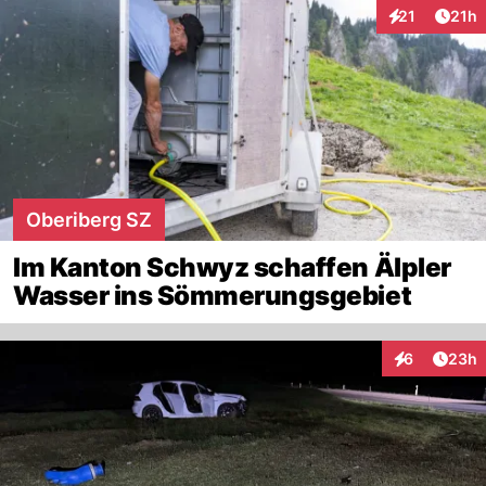
Artik
21
21h
Interaktionen
Oberiberg SZ
Im Kanton Schwyz schaffen Älpler
Wasser ins Sömmerungsgebiet
Artik
6
23h
Interaktionen