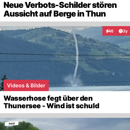
Neue Verbots-Schilder stören
Aussicht auf Berge in Thun
Arti
46
3y
Interaktionen
Videos & Bilder
Wasserhose fegt über den
Thunersee - Wind ist schuld