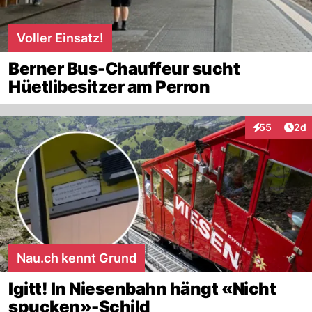
Voller Einsatz!
Berner Bus-Chauffeur sucht
Hüetlibesitzer am Perron
Arti
55
2d
Interaktionen
Nau.ch kennt Grund
Igitt! In Niesenbahn hängt «Nicht
spucken»-Schild