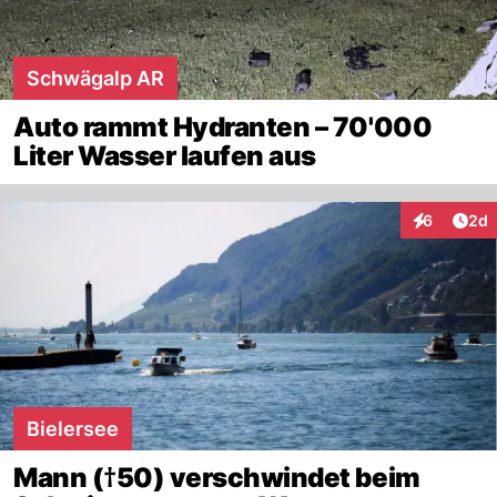
Schwägalp AR
Auto rammt Hydranten – 70'000
Liter Wasser laufen aus
Arti
6
2d
Interaktion
Bielersee
Mann (†50) verschwindet beim